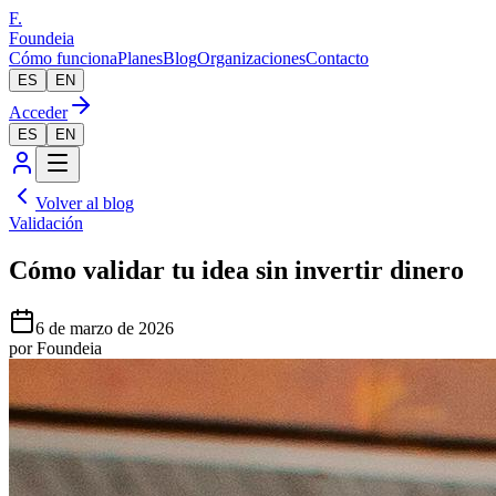
F.
Foundeia
Cómo funciona
Planes
Blog
Organizaciones
Contacto
ES
EN
Acceder
ES
EN
Volver al blog
Validación
Cómo validar tu idea sin invertir dinero
6 de marzo de 2026
por
Foundeia