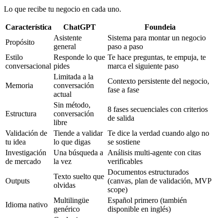
Lo que recibe tu negocio en cada uno.
Característica
ChatGPT
Foundeia
Asistente
Sistema para montar un negocio
Propósito
general
paso a paso
Estilo
Responde lo que
Te hace preguntas, te empuja, te
conversacional
pides
marca el siguiente paso
Limitada a la
Contexto persistente del negocio,
Memoria
conversación
fase a fase
actual
Sin método,
8 fases secuenciales con criterios
Estructura
conversación
de salida
libre
Validación de
Tiende a validar
Te dice la verdad cuando algo no
tu idea
lo que digas
se sostiene
Investigación
Una búsqueda a
Análisis multi-agente con citas
de mercado
la vez
verificables
Documentos estructurados
Texto suelto que
Outputs
(canvas, plan de validación, MVP
olvidas
scope)
Multilingüe
Español primero (también
Idioma nativo
genérico
disponible en inglés)