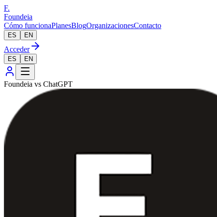
F.
Foundeia
Cómo funciona
Planes
Blog
Organizaciones
Contacto
ES
EN
Acceder
ES
EN
Foundeia vs ChatGPT