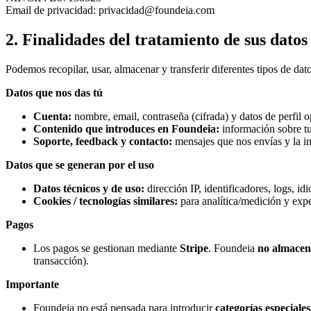
Email de privacidad: privacidad@foundeia.com
2. Finalidades del tratamiento de sus datos
Podemos recopilar, usar, almacenar y transferir diferentes tipos de dat
Datos que nos das tú
Cuenta:
nombre, email, contraseña (cifrada) y datos de perfil o
Contenido que introduces en Foundeia:
información sobre tu
Soporte, feedback y contacto:
mensajes que nos envías y la i
Datos que se generan por el uso
Datos técnicos y de uso:
dirección IP, identificadores, logs, i
Cookies / tecnologías similares:
para analítica/medición y expe
Pagos
Los pagos se gestionan mediante
Stripe
. Foundeia
no almace
transacción).
Importante
Foundeia no está pensada para introducir
categorías especiales