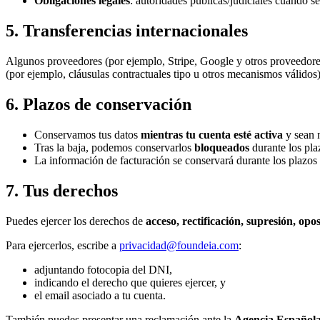
Obligaciones legales
: autoridades públicas/judiciales cuando s
5. Transferencias internacionales
Algunos proveedores (por ejemplo, Stripe, Google y otros proveedore
(por ejemplo, cláusulas contractuales tipo u otros mecanismos válidos
6. Plazos de conservación
Conservamos tus datos
mientras tu cuenta esté activa
y sean n
Tras la baja, podemos conservarlos
bloqueados
durante los pla
La información de facturación se conservará durante los plazos 
7. Tus derechos
Puedes ejercer los derechos de
acceso, rectificación, supresión, opos
Para ejercerlos, escribe a
privacidad@foundeia.com
:
adjuntando fotocopia del DNI,
indicando el derecho que quieres ejercer, y
el email asociado a tu cuenta.
También puedes presentar una reclamación ante la
Agencia Española