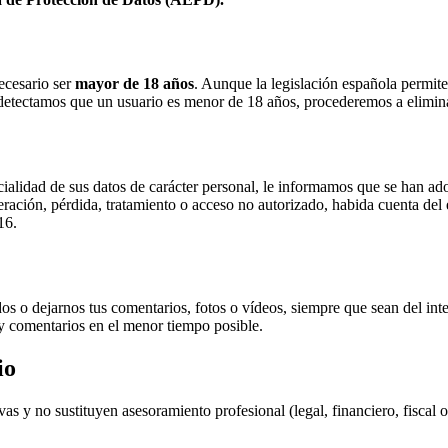
ecesario ser
mayor de 18 años
. Aunque la legislación española permite
Si detectamos que un usuario es menor de 18 años, procederemos a elimin
alidad de sus datos de carácter personal, le informamos que se han ado
lteración, pérdida, tratamiento o acceso no autorizado, habida cuenta del
16.
os o dejarnos tus comentarios, fotos o vídeos, siempre que sean del int
 y comentarios en el menor tiempo posible.
io
as y no sustituyen asesoramiento profesional (legal, financiero, fiscal 