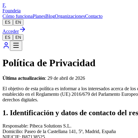
F.
Foundeia
Cómo funciona
Planes
Blog
Organizaciones
Contacto
ES
EN
Acceder
ES
EN
Política de Privacidad
Última actualización
: 29 de abril de 2026
El objetivo de esta política es informar a los interesados acerca de lo
establecido en el Reglamento (UE) 2016/679 del Parlamento Europeo y
derechos digitales.
1. Identificación y datos de contacto del r
Responsable: Pibeca Solutions S.L.
Domicilio: Paseo de la Castellana 141, 5º, Madrid, España
NIF/CIF: B87138525