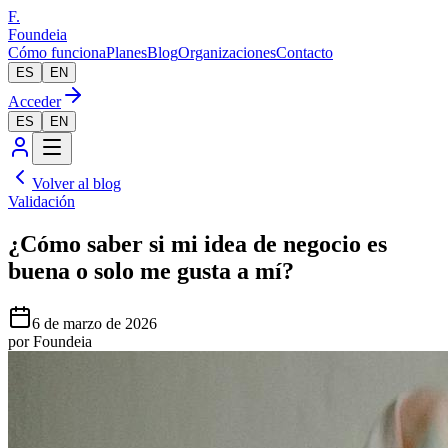
F.
Foundeia
Cómo funciona
Planes
Blog
Organizaciones
Contacto
ES
EN
Acceder
ES
EN
Volver al blog
Validación
¿Cómo saber si mi idea de negocio es
buena o solo me gusta a mí?
6 de marzo de 2026
por
Foundeia