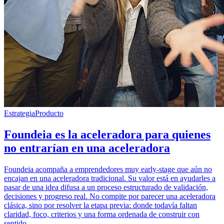
Estrategia
Producto
Foundeia es la aceleradora para quienes
no entrarían en una aceleradora
Foundeia acompaña a emprendedores muy early-stage que aún no
encajan en una aceleradora tradicional. Su valor está en ayudarles a
pasar de una idea difusa a un proceso estructurado de validación,
decisiones y progreso real. No compite por parecer una aceleradora
clásica, sino por resolver la etapa previa: donde todavía faltan
claridad, foco, criterios y una forma ordenada de construir con
sentido.