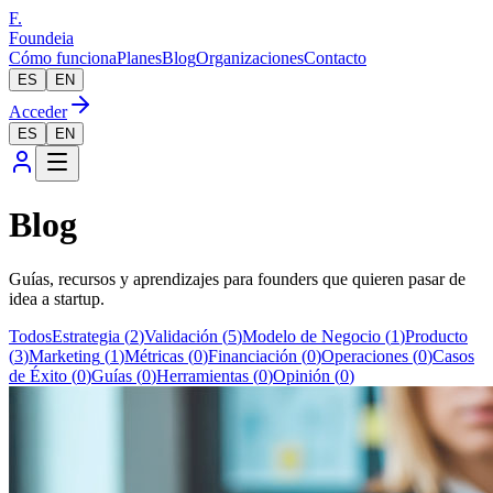
F.
Foundeia
Cómo funciona
Planes
Blog
Organizaciones
Contacto
ES
EN
Acceder
ES
EN
Blog
Guías, recursos y aprendizajes para founders que quieren pasar de
idea a startup.
Todos
Estrategia
(
2
)
Validación
(
5
)
Modelo de Negocio
(
1
)
Producto
(
3
)
Marketing
(
1
)
Métricas
(
0
)
Financiación
(
0
)
Operaciones
(
0
)
Casos
de Éxito
(
0
)
Guías
(
0
)
Herramientas
(
0
)
Opinión
(
0
)