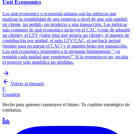
Unit Economics
Los unit economics o economía unitaria son las métricas que
analizan la rentabilidad de una empresa a nivel de una sola unidad:
un cliente, un pedido, un producto o una transacción. Las métricas
más comunes de unit economics incluyen el CAC (coste de adquirir
un cliente), el LTV (valor total que genera un cliente), el margen de
contribución por unidad, el ratio LTV/CAC, el payback period
(tiempo para recuperar el CAC) y el margen bruto por transacción.
Los unit economics responden a la pregunta fundamental: "¿es
rentable cada unidad que vendemos?" Si la respuesta es no, escalar
el negocio solo amplifica las pérdidas.
Volver al glosario
F.
Foundeia
Hecho para quienes construyen el futuro. Tu copiloto estratégico de
confianza.