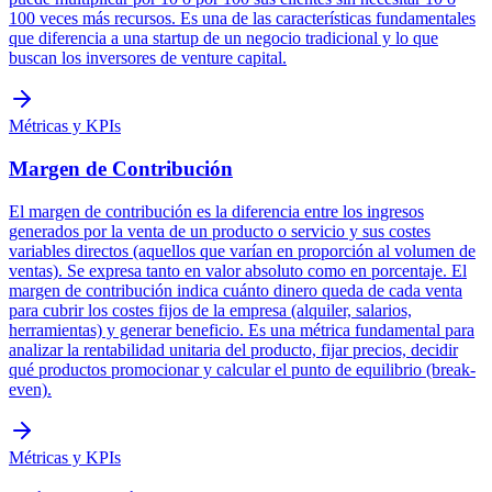
100 veces más recursos. Es una de las características fundamentales
que diferencia a una startup de un negocio tradicional y lo que
buscan los inversores de venture capital.
Métricas y KPIs
Margen de Contribución
El margen de contribución es la diferencia entre los ingresos
generados por la venta de un producto o servicio y sus costes
variables directos (aquellos que varían en proporción al volumen de
ventas). Se expresa tanto en valor absoluto como en porcentaje. El
margen de contribución indica cuánto dinero queda de cada venta
para cubrir los costes fijos de la empresa (alquiler, salarios,
herramientas) y generar beneficio. Es una métrica fundamental para
analizar la rentabilidad unitaria del producto, fijar precios, decidir
qué productos promocionar y calcular el punto de equilibrio (break-
even).
Métricas y KPIs