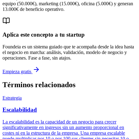
equipo (50.000€), marketing (15.000€), oficina (5.000€) y generan
13.000€ de beneficio operativo.
Aplica este concepto a tu startup
Foundeia es un sistema guiado que te acompaña desde la idea hasta
el negocio en marcha: análisis, validación, modelo de negocio y
operaciones. Fase a fase, sin atajos.
Empieza gratis
Términos relacionados
Estrategia
Escalabilidad
La escalabilidad es la capacidad de un negocio para crecer
significativamente en ingresos sin un aumento proporcional en
costes ni en la estructura de la empresa. Una empresa escalable
puede multiplicar por 10 o por 100 sus clientes sin necesitar 10 o