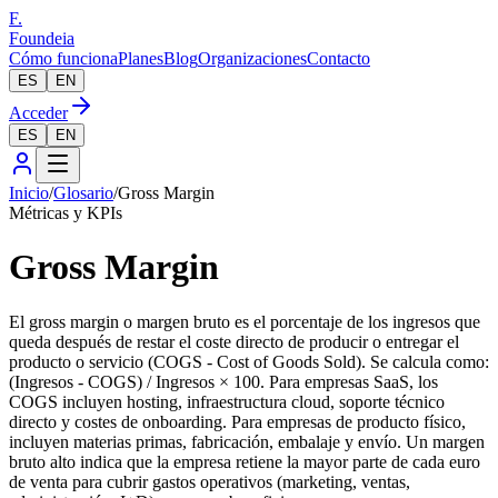
F.
Foundeia
Cómo funciona
Planes
Blog
Organizaciones
Contacto
ES
EN
Acceder
ES
EN
Inicio
/
Glosario
/
Gross Margin
Métricas y KPIs
Gross Margin
El gross margin o margen bruto es el porcentaje de los ingresos que
queda después de restar el coste directo de producir o entregar el
producto o servicio (COGS - Cost of Goods Sold). Se calcula como:
(Ingresos - COGS) / Ingresos × 100. Para empresas SaaS, los
COGS incluyen hosting, infraestructura cloud, soporte técnico
directo y costes de onboarding. Para empresas de producto físico,
incluyen materias primas, fabricación, embalaje y envío. Un margen
bruto alto indica que la empresa retiene la mayor parte de cada euro
de venta para cubrir gastos operativos (marketing, ventas,