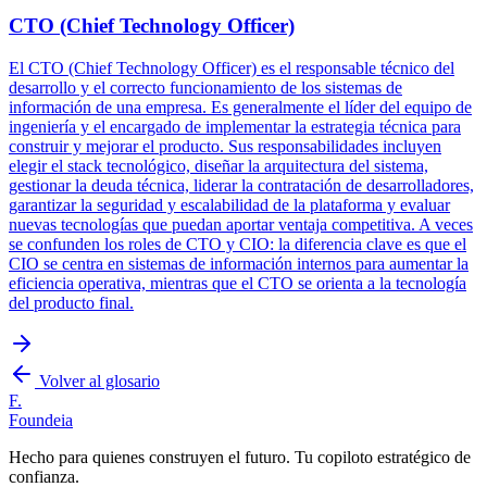
CTO (Chief Technology Officer)
El CTO (Chief Technology Officer) es el responsable técnico del
desarrollo y el correcto funcionamiento de los sistemas de
información de una empresa. Es generalmente el líder del equipo de
ingeniería y el encargado de implementar la estrategia técnica para
construir y mejorar el producto. Sus responsabilidades incluyen
elegir el stack tecnológico, diseñar la arquitectura del sistema,
gestionar la deuda técnica, liderar la contratación de desarrolladores,
garantizar la seguridad y escalabilidad de la plataforma y evaluar
nuevas tecnologías que puedan aportar ventaja competitiva. A veces
se confunden los roles de CTO y CIO: la diferencia clave es que el
CIO se centra en sistemas de información internos para aumentar la
eficiencia operativa, mientras que el CTO se orienta a la tecnología
del producto final.
Volver al glosario
F.
Foundeia
Hecho para quienes construyen el futuro. Tu copiloto estratégico de
confianza.