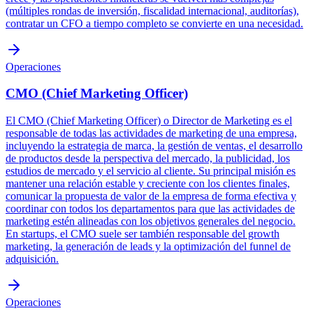
(múltiples rondas de inversión, fiscalidad internacional, auditorías),
contratar un CFO a tiempo completo se convierte en una necesidad.
Operaciones
CMO (Chief Marketing Officer)
El CMO (Chief Marketing Officer) o Director de Marketing es el
responsable de todas las actividades de marketing de una empresa,
incluyendo la estrategia de marca, la gestión de ventas, el desarrollo
de productos desde la perspectiva del mercado, la publicidad, los
estudios de mercado y el servicio al cliente. Su principal misión es
mantener una relación estable y creciente con los clientes finales,
comunicar la propuesta de valor de la empresa de forma efectiva y
coordinar con todos los departamentos para que las actividades de
marketing estén alineadas con los objetivos generales del negocio.
En startups, el CMO suele ser también responsable del growth
marketing, la generación de leads y la optimización del funnel de
adquisición.
Operaciones