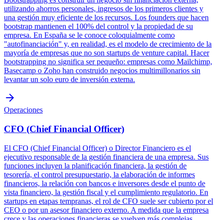
utilizando ahorros personales, ingresos de los primeros clientes y
una gestión muy eficiente de los recursos. Los founders que hacen
bootstrap mantienen el 100% del control y la propiedad de su
empresa. En España se le conoce coloquialmente como
"autofinanciación" y, en realidad, es el modelo de crecimiento de la
mayoría de empresas que no son startups de venture capital. Hacer
bootstrapping no significa ser pequeño: empresas como Mailchimp,
Basecamp o Zoho han construido negocios multimillonarios sin
levantar un solo euro de inversión externa.
Operaciones
CFO (Chief Financial Officer)
El CFO (Chief Financial Officer) o Director Financiero es el
ejecutivo responsable de la gestión financiera de una empresa. Sus
funciones incluyen la planificación financiera, la gestión de
tesorería, el control presupuestario, la elaboración de informes
financieros, la relación con bancos e inversores desde el punto de
vista financiero, la gestión fiscal y el cumplimiento regulatorio. En
startups en etapas tempranas, el rol de CFO suele ser cubierto por el
CEO o por un asesor financiero externo. A medida que la empresa
crece y las operaciones financieras se vuelven más complejas