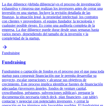
La due diligence (debida diligencia) es el proceso de investigación
exhaustiva y rigurosa que realizan los inversores antes de cerrar una
inversión en una startup. Incluye la revisión detallada de las
finanzas, la situación legal, la propiedad intelectual, los contratos
con clientes y proveedores, el equipo fundador, la tecnología y
cualquier posible riesgo. Es como una auditoría completa de la
empresa. La due diligence puede durar desde unas semanas hasta
varios meses, dependiendo del tamaño de la inversión y la
complejidad de la startup.
Fundraising
Fundraising
Fundraising o captación de fondos es el proceso por el que pasa toda
startup para conseguir financiación que le permita desarrollar su
proyecto, escalar operaciones y alcanzar sus objetivos de
crecimiento. Este proceso implica identificar fuentes de financiación
adecuadas (inversores ángeles, fondos de venture capital,
crowdfunding, préstamos, subvenciones públicas), preparar la
documentación necesaria (pitch deck, plan financiero, cap table),
contactar y negociar con potenciales inversores, y cerrar la
operación en los términos más favorables posibles. El fundraising es