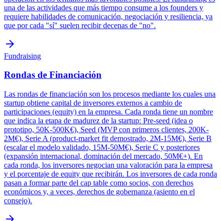
una de las actividades que más tiempo consume a los founders y
requiere habilidades de comunicación, negociación y resiliencia, ya
que por cada "sí" suelen recibir decenas de "no".
Fundraising
Rondas de Financiación
Las rondas de financiación son los procesos mediante los cuales una
startup obtiene capital de inversores externos a cambio de
participaciones (equity) en la empresa. Cada ronda tiene un nombre
que indica la etapa de madurez de la startup: Pre-seed (idea o
prototipo, 50K-500K€), Seed (MVP con primeros clientes, 200K-
2M€), Serie A (product-market fit demostrado, 2M-15M€), Serie B
(escalar el modelo validado, 15M-50M€), Serie C y posteriores
(expansión internacional, dominación del mercado, 50M€+). En
cada ronda, los inversores negocian una valoración para la empresa
y el porcentaje de equity que recibirán. Los inversores de cada ronda
pasan a formar parte del cap table como socios, con derechos
económicos y, a veces, derechos de gobernanza (asiento en el
consejo).