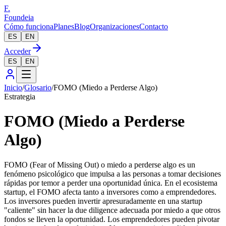
F.
Foundeia
Cómo funciona
Planes
Blog
Organizaciones
Contacto
ES
EN
Acceder
ES
EN
Inicio
/
Glosario
/
FOMO (Miedo a Perderse Algo)
Estrategia
FOMO (Miedo a Perderse
Algo)
FOMO (Fear of Missing Out) o miedo a perderse algo es un
fenómeno psicológico que impulsa a las personas a tomar decisiones
rápidas por temor a perder una oportunidad única. En el ecosistema
startup, el FOMO afecta tanto a inversores como a emprendedores.
Los inversores pueden invertir apresuradamente en una startup
"caliente" sin hacer la due diligence adecuada por miedo a que otros
fondos se lleven la oportunidad. Los emprendedores pueden pivotar