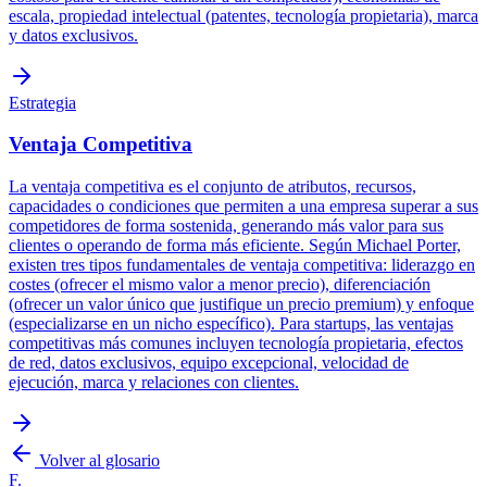
escala, propiedad intelectual (patentes, tecnología propietaria), marca
y datos exclusivos.
Estrategia
Ventaja Competitiva
La ventaja competitiva es el conjunto de atributos, recursos,
capacidades o condiciones que permiten a una empresa superar a sus
competidores de forma sostenida, generando más valor para sus
clientes o operando de forma más eficiente. Según Michael Porter,
existen tres tipos fundamentales de ventaja competitiva: liderazgo en
costes (ofrecer el mismo valor a menor precio), diferenciación
(ofrecer un valor único que justifique un precio premium) y enfoque
(especializarse en un nicho específico). Para startups, las ventajas
competitivas más comunes incluyen tecnología propietaria, efectos
de red, datos exclusivos, equipo excepcional, velocidad de
ejecución, marca y relaciones con clientes.
Volver al glosario
F.