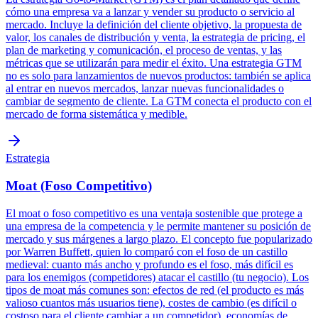
cómo una empresa va a lanzar y vender su producto o servicio al
mercado. Incluye la definición del cliente objetivo, la propuesta de
valor, los canales de distribución y venta, la estrategia de pricing, el
plan de marketing y comunicación, el proceso de ventas, y las
métricas que se utilizarán para medir el éxito. Una estrategia GTM
no es solo para lanzamientos de nuevos productos: también se aplica
al entrar en nuevos mercados, lanzar nuevas funcionalidades o
cambiar de segmento de cliente. La GTM conecta el producto con el
mercado de forma sistemática y medible.
Estrategia
Moat (Foso Competitivo)
El moat o foso competitivo es una ventaja sostenible que protege a
una empresa de la competencia y le permite mantener su posición de
mercado y sus márgenes a largo plazo. El concepto fue popularizado
por Warren Buffett, quien lo comparó con el foso de un castillo
medieval: cuanto más ancho y profundo es el foso, más difícil es
para los enemigos (competidores) atacar el castillo (tu negocio). Los
tipos de moat más comunes son: efectos de red (el producto es más
valioso cuantos más usuarios tiene), costes de cambio (es difícil o
costoso para el cliente cambiar a un competidor), economías de