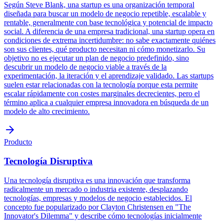
Según Steve Blank, una startup es una organización temporal
diseñada para buscar un modelo de negocio repetible, escalable y
rentable, generalmente con base tecnológica y potencial de impacto
social. A diferencia de una empresa tradicional, una startup opera en
condiciones de extrema incertidumbre: no sabe exactamente quiénes
son sus clientes, qué producto necesitan ni cómo monetizarlo. Su
objetivo no es ejecutar un plan de negocio predefinido, sino
descubrir un modelo de negocio viable a través de la
experimentación, la iteración y el aprendizaje validado. Las startups
suelen estar relacionadas con la tecnología porque esta permite
escalar rápidamente con costes marginales decrecientes, pero el
término aplica a cualquier empresa innovadora en búsqueda de un
modelo de alto crecimiento.
Producto
Tecnología Disruptiva
Una tecnología disruptiva es una innovación que transforma
radicalmente un mercado o industria existente, desplazando
tecnologías, empresas y modelos de negocio establecidos. El
concepto fue popularizado por Clayton Christensen en "The
Innovator's Dilemma" y describe cómo tecnologías inicialmente