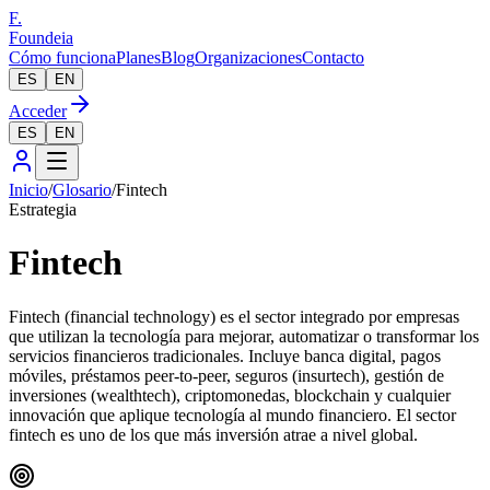
F.
Foundeia
Cómo funciona
Planes
Blog
Organizaciones
Contacto
ES
EN
Acceder
ES
EN
Inicio
/
Glosario
/
Fintech
Estrategia
Fintech
Fintech (financial technology) es el sector integrado por empresas
que utilizan la tecnología para mejorar, automatizar o transformar los
servicios financieros tradicionales. Incluye banca digital, pagos
móviles, préstamos peer-to-peer, seguros (insurtech), gestión de
inversiones (wealthtech), criptomonedas, blockchain y cualquier
innovación que aplique tecnología al mundo financiero. El sector
fintech es uno de los que más inversión atrae a nivel global.