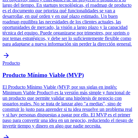
largo del tiempo. En startups tecnológicas, el roadmap de producto
es el documento que prioriza qué funcionalidades se van a
desarrollar, en qué orden y en qué plazo estimado. Un buen
roadmap equilibra las necesidades de los clientes actuales, las
oportunidades de mercado, la visión a largo plazo y la capacidad
técnica del equipo. Puede organizarse por trimestres, por sprints o
por temas estratégicos, y debe ser lo suficientemente flexible como
para adaptarse a nueva información sin perder la dirección general.
Producto
Producto Mínimo Viable (MVP)
El Producto Mínimo Viable (MVP, por sus siglas en inglés:
Minimum Viable Product) es la versión más simple y funcional de
un producto que permite validar una hipótesis de negocio con
usuarios reales. No se trata de lanzar algo "a medias", sino de
construir lo justo para aprender si tu idea resuelve un problema real
y si hay personas dispuestas a pagar por ello. El MVP es el primer
paso para convertir una idea en un negocio, reduciendo el riesgo de
invertir tiempo y dinero en algo que nadie necesita.