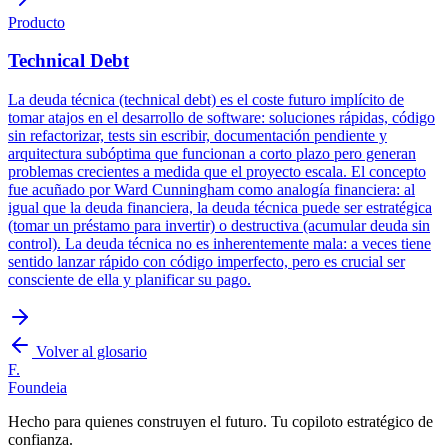
Producto
Technical Debt
La deuda técnica (technical debt) es el coste futuro implícito de
tomar atajos en el desarrollo de software: soluciones rápidas, código
sin refactorizar, tests sin escribir, documentación pendiente y
arquitectura subóptima que funcionan a corto plazo pero generan
problemas crecientes a medida que el proyecto escala. El concepto
fue acuñado por Ward Cunningham como analogía financiera: al
igual que la deuda financiera, la deuda técnica puede ser estratégica
(tomar un préstamo para invertir) o destructiva (acumular deuda sin
control). La deuda técnica no es inherentemente mala: a veces tiene
sentido lanzar rápido con código imperfecto, pero es crucial ser
consciente de ella y planificar su pago.
Volver al glosario
F.
Foundeia
Hecho para quienes construyen el futuro. Tu copiloto estratégico de
confianza.