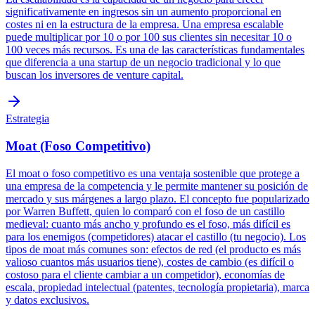
significativamente en ingresos sin un aumento proporcional en
costes ni en la estructura de la empresa. Una empresa escalable
puede multiplicar por 10 o por 100 sus clientes sin necesitar 10 o
100 veces más recursos. Es una de las características fundamentales
que diferencia a una startup de un negocio tradicional y lo que
buscan los inversores de venture capital.
Estrategia
Moat (Foso Competitivo)
El moat o foso competitivo es una ventaja sostenible que protege a
una empresa de la competencia y le permite mantener su posición de
mercado y sus márgenes a largo plazo. El concepto fue popularizado
por Warren Buffett, quien lo comparó con el foso de un castillo
medieval: cuanto más ancho y profundo es el foso, más difícil es
para los enemigos (competidores) atacar el castillo (tu negocio). Los
tipos de moat más comunes son: efectos de red (el producto es más
valioso cuantos más usuarios tiene), costes de cambio (es difícil o
costoso para el cliente cambiar a un competidor), economías de
escala, propiedad intelectual (patentes, tecnología propietaria), marca
y datos exclusivos.