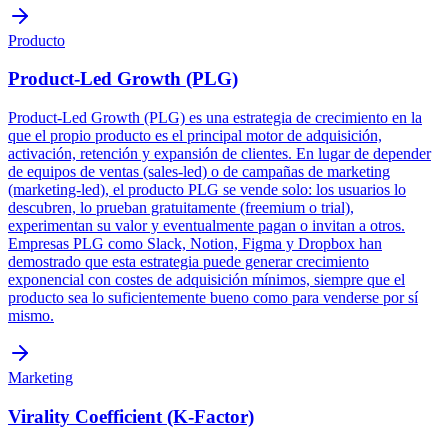
Producto
Product-Led Growth (PLG)
Product-Led Growth (PLG) es una estrategia de crecimiento en la
que el propio producto es el principal motor de adquisición,
activación, retención y expansión de clientes. En lugar de depender
de equipos de ventas (sales-led) o de campañas de marketing
(marketing-led), el producto PLG se vende solo: los usuarios lo
descubren, lo prueban gratuitamente (freemium o trial),
experimentan su valor y eventualmente pagan o invitan a otros.
Empresas PLG como Slack, Notion, Figma y Dropbox han
demostrado que esta estrategia puede generar crecimiento
exponencial con costes de adquisición mínimos, siempre que el
producto sea lo suficientemente bueno como para venderse por sí
mismo.
Marketing
Virality Coefficient (K-Factor)