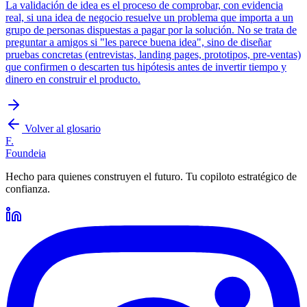
La validación de idea es el proceso de comprobar, con evidencia
real, si una idea de negocio resuelve un problema que importa a un
grupo de personas dispuestas a pagar por la solución. No se trata de
preguntar a amigos si "les parece buena idea", sino de diseñar
pruebas concretas (entrevistas, landing pages, prototipos, pre-ventas)
que confirmen o descarten tus hipótesis antes de invertir tiempo y
dinero en construir el producto.
Volver al glosario
F.
Foundeia
Hecho para quienes construyen el futuro. Tu copiloto estratégico de
confianza.