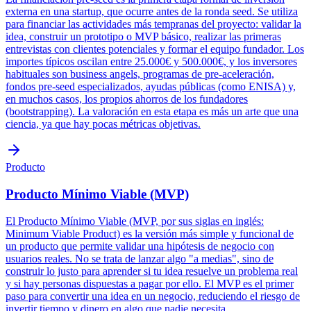
externa en una startup, que ocurre antes de la ronda seed. Se utiliza
para financiar las actividades más tempranas del proyecto: validar la
idea, construir un prototipo o MVP básico, realizar las primeras
entrevistas con clientes potenciales y formar el equipo fundador. Los
importes típicos oscilan entre 25.000€ y 500.000€, y los inversores
habituales son business angels, programas de pre-aceleración,
fondos pre-seed especializados, ayudas públicas (como ENISA) y,
en muchos casos, los propios ahorros de los fundadores
(bootstrapping). La valoración en esta etapa es más un arte que una
ciencia, ya que hay pocas métricas objetivas.
Producto
Producto Mínimo Viable (MVP)
El Producto Mínimo Viable (MVP, por sus siglas en inglés:
Minimum Viable Product) es la versión más simple y funcional de
un producto que permite validar una hipótesis de negocio con
usuarios reales. No se trata de lanzar algo "a medias", sino de
construir lo justo para aprender si tu idea resuelve un problema real
y si hay personas dispuestas a pagar por ello. El MVP es el primer
paso para convertir una idea en un negocio, reduciendo el riesgo de
invertir tiempo y dinero en algo que nadie necesita.