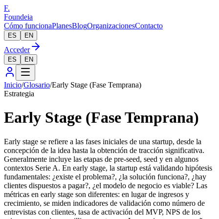
F.
Foundeia
Cómo funciona
Planes
Blog
Organizaciones
Contacto
ES
EN
Acceder
ES
EN
Inicio
/
Glosario
/
Early Stage (Fase Temprana)
Estrategia
Early Stage (Fase Temprana)
Early stage se refiere a las fases iniciales de una startup, desde la
concepción de la idea hasta la obtención de tracción significativa.
Generalmente incluye las etapas de pre-seed, seed y en algunos
contextos Serie A. En early stage, la startup está validando hipótesis
fundamentales: ¿existe el problema?, ¿la solución funciona?, ¿hay
clientes dispuestos a pagar?, ¿el modelo de negocio es viable? Las
métricas en early stage son diferentes: en lugar de ingresos y
crecimiento, se miden indicadores de validación como número de
entrevistas con clientes, tasa de activación del MVP, NPS de los