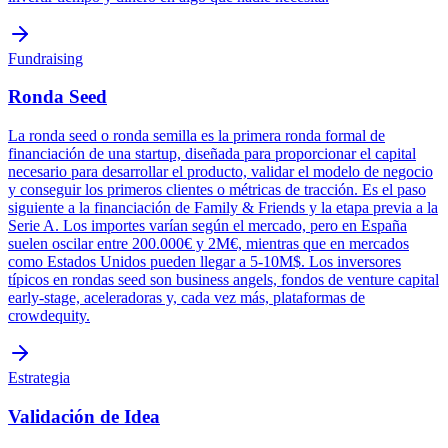
Fundraising
Ronda Seed
La ronda seed o ronda semilla es la primera ronda formal de
financiación de una startup, diseñada para proporcionar el capital
necesario para desarrollar el producto, validar el modelo de negocio
y conseguir los primeros clientes o métricas de tracción. Es el paso
siguiente a la financiación de Family & Friends y la etapa previa a la
Serie A. Los importes varían según el mercado, pero en España
suelen oscilar entre 200.000€ y 2M€, mientras que en mercados
como Estados Unidos pueden llegar a 5-10M$. Los inversores
típicos en rondas seed son business angels, fondos de venture capital
early-stage, aceleradoras y, cada vez más, plataformas de
crowdequity.
Estrategia
Validación de Idea