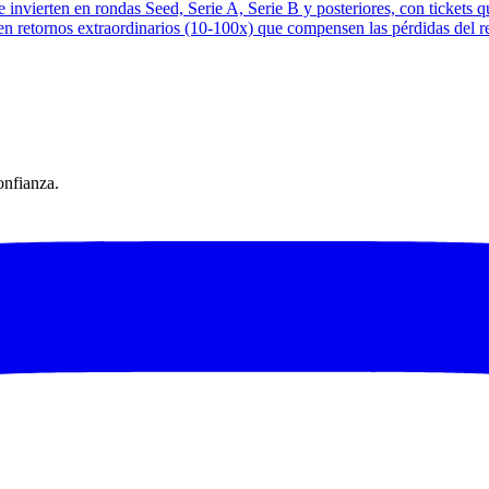
 invierten en rondas Seed, Serie A, Serie B y posteriores, con tickets
n retornos extraordinarios (10-100x) que compensen las pérdidas del re
onfianza.