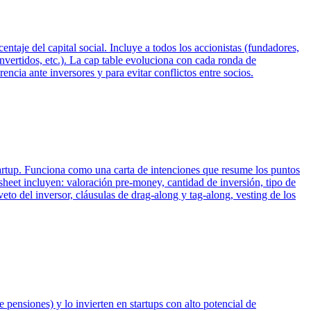
taje del capital social. Incluye a todos los accionistas (fundadores,
onvertidos, etc.). La cap table evoluciona con cada ronda de
encia ante inversores y para evitar conflictos entre socios.
tartup. Funciona como una carta de intenciones que resume los puntos
 sheet incluyen: valoración pre-money, cantidad de inversión, tipo de
eto del inversor, cláusulas de drag-along y tag-along, vesting de los
e pensiones) y lo invierten en startups con alto potencial de