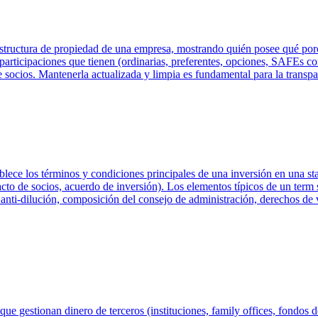
estructura de propiedad de una empresa, mostrando quién posee qué porcen
e participaciones que tienen (ordinarias, preferentes, opciones, SAFEs c
e socios. Mantenerla actualizada y limpia es fundamental para la transpar
blece los términos y condiciones principales de una inversión en una s
pacto de socios, acuerdo de inversión). Los elementos típicos de un term
s anti-dilución, composición del consejo de administración, derechos de v
que gestionan dinero de terceros (instituciones, family offices, fondos d