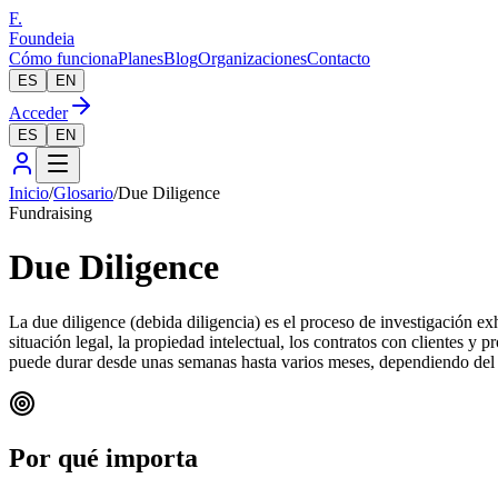
F.
Foundeia
Cómo funciona
Planes
Blog
Organizaciones
Contacto
ES
EN
Acceder
ES
EN
Inicio
/
Glosario
/
Due Diligence
Fundraising
Due Diligence
La due diligence (debida diligencia) es el proceso de investigación exha
situación legal, la propiedad intelectual, los contratos con clientes y
puede durar desde unas semanas hasta varios meses, dependiendo del t
Por qué importa