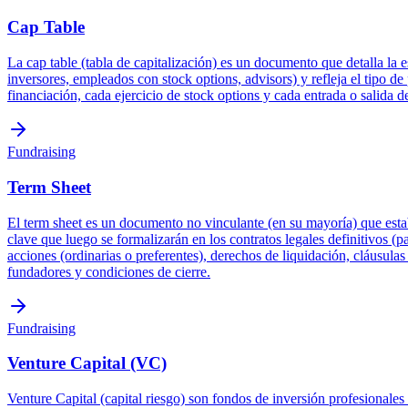
Cap Table
La cap table (tabla de capitalización) es un documento que detalla la 
inversores, empleados con stock options, advisors) y refleja el tipo d
financiación, cada ejercicio de stock options y cada entrada o salida d
Fundraising
Term Sheet
El term sheet es un documento no vinculante (en su mayoría) que esta
clave que luego se formalizarán en los contratos legales definitivos (
acciones (ordinarias o preferentes), derechos de liquidación, cláusula
fundadores y condiciones de cierre.
Fundraising
Venture Capital (VC)
Venture Capital (capital riesgo) son fondos de inversión profesionales 