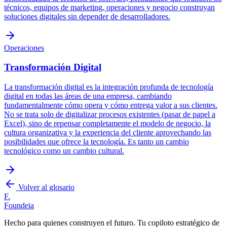
técnicos, equipos de marketing, operaciones y negocio construyan
soluciones digitales sin depender de desarrolladores.
Operaciones
Transformación Digital
La transformación digital es la integración profunda de tecnología
digital en todas las áreas de una empresa, cambiando
fundamentalmente cómo opera y cómo entrega valor a sus clientes.
No se trata solo de digitalizar procesos existentes (pasar de papel a
Excel), sino de repensar completamente el modelo de negocio, la
cultura organizativa y la experiencia del cliente aprovechando las
posibilidades que ofrece la tecnología. Es tanto un cambio
tecnológico como un cambio cultural.
Volver al glosario
F.
Foundeia
Hecho para quienes construyen el futuro. Tu copiloto estratégico de