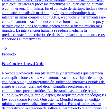
para ejecutar tareas y procesos repetitivos sin intervención humana,
o con intervención mínima. En el contexto de startups, incluye desde
automatizar emails de marketing y flujos de onboarding hasta
integrar sistemas completos con APIs, webhooks y herramientas no-
code. La automatización reduce errores humanos, ahorra tiempo, y
permite que equipos pequeños operen como si fueran mucho más
grandes. La intervención humana se reduce mediante la
predeterminación de criterios de decisión, relaciones entre procesos
y acciones automatizadas.
Producto
No-Code / Low-Code
No-code y low-code son plataformas y herramientas que permiten
crear aplicaciones, sitios web, automatizaciones y flujos de trabajo
con poca o ninguna programación, utilizando interfaces visuales de
arrastrar y soltar (drag and drop), plantillas prediseñadas y
componentes preconstruidos. Las herramientas no-code (como
Bubble, Webflow, Airtable, Zapier) no requieren escribir código; las
low-code (como Retool, Outsystems, Mendix) requieren código
mínimo para personalizaciones avanzadas. Estas plataformas han
democratizado la creación de software, permitiendo que founders no