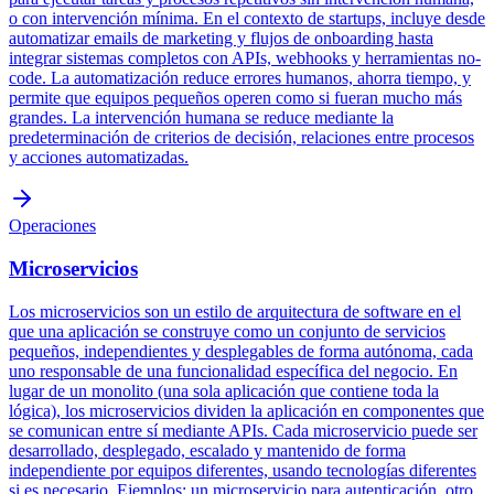
o con intervención mínima. En el contexto de startups, incluye desde
automatizar emails de marketing y flujos de onboarding hasta
integrar sistemas completos con APIs, webhooks y herramientas no-
code. La automatización reduce errores humanos, ahorra tiempo, y
permite que equipos pequeños operen como si fueran mucho más
grandes. La intervención humana se reduce mediante la
predeterminación de criterios de decisión, relaciones entre procesos
y acciones automatizadas.
Operaciones
Microservicios
Los microservicios son un estilo de arquitectura de software en el
que una aplicación se construye como un conjunto de servicios
pequeños, independientes y desplegables de forma autónoma, cada
uno responsable de una funcionalidad específica del negocio. En
lugar de un monolito (una sola aplicación que contiene toda la
lógica), los microservicios dividen la aplicación en componentes que
se comunican entre sí mediante APIs. Cada microservicio puede ser
desarrollado, desplegado, escalado y mantenido de forma
independiente por equipos diferentes, usando tecnologías diferentes
si es necesario. Ejemplos: un microservicio para autenticación, otro