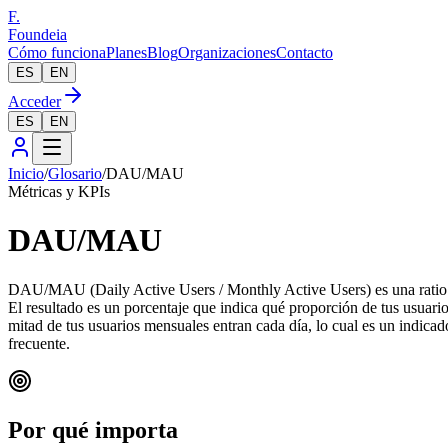
F.
Foundeia
Cómo funciona
Planes
Blog
Organizaciones
Contacto
ES
EN
Acceder
ES
EN
Inicio
/
Glosario
/
DAU/MAU
Métricas y KPIs
DAU/MAU
DAU/MAU (Daily Active Users / Monthly Active Users) es una ratio que
El resultado es un porcentaje que indica qué proporción de tus usuar
mitad de tus usuarios mensuales entran cada día, lo cual es un indica
frecuente.
Por qué importa