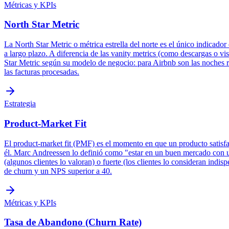
Métricas y KPIs
North Star Metric
La North Star Metric o métrica estrella del norte es el único indicador
a largo plazo. A diferencia de las vanity metrics (como descargas o vi
Star Metric según su modelo de negocio: para Airbnb son las noches r
las facturas procesadas.
Estrategia
Product-Market Fit
El product-market fit (PMF) es el momento en que un producto satisfa
él. Marc Andreessen lo definió como "estar en un buen mercado con u
(algunos clientes lo valoran) o fuerte (los clientes lo consideran indi
de churn y un NPS superior a 40.
Métricas y KPIs
Tasa de Abandono (Churn Rate)