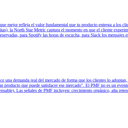
 que mejor refleja el valor fundamental que tu producto entrega a los cli
sitas), la North Star Metric captura el momento en que el cliente experi
eservadas, para Spotify las horas de escucha, para Slack los mensajes e
ce una demanda real del mercado de forma que los clientes lo adoptan, 
n producto que puede satisfacer ese mercado". El PMF no es un evento
spensable). Las señales de PMF incluyen: crecimiento orgánico, alta rete