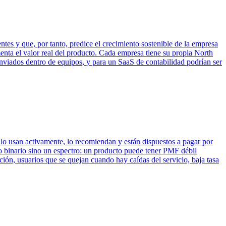
entes y que, por tanto, predice el crecimiento sostenible de la empresa
menta el valor real del producto. Cada empresa tiene su propia North
nviados dentro de equipos, y para un SaaS de contabilidad podrían ser
lo usan activamente, lo recomiendan y están dispuestos a pagar por
 binario sino un espectro: un producto puede tener PMF débil
nción, usuarios que se quejan cuando hay caídas del servicio, baja tasa