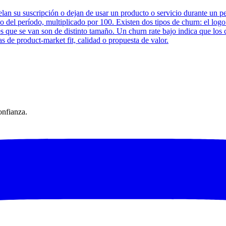
celan su suscripción o dejan de usar un producto o servicio durante un 
icio del período, multiplicado por 100. Existen dos tipos de churn: el lo
tes que se van son de distinto tamaño. Un churn rate bajo indica que los 
s de product-market fit, calidad o propuesta de valor.
onfianza.