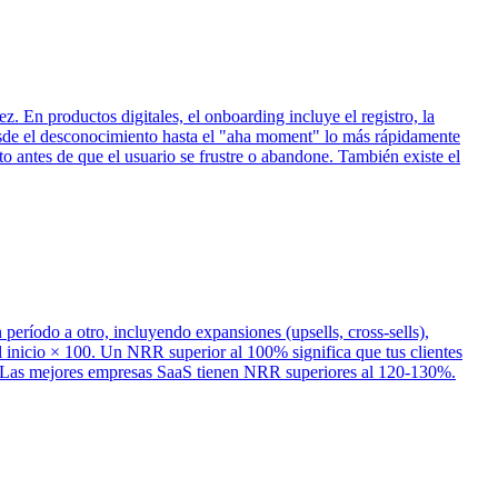
. En productos digitales, el onboarding incluye el registro, la
o desde el desconocimiento hasta el "aha moment" lo más rápidamente
to antes de que el usuario se frustre o abandone. También existe el
eríodo a otro, incluyendo expansiones (upsells, cross-sells),
inicio × 100. Un NRR superior al 100% significa que tus clientes
es. Las mejores empresas SaaS tienen NRR superiores al 120-130%.