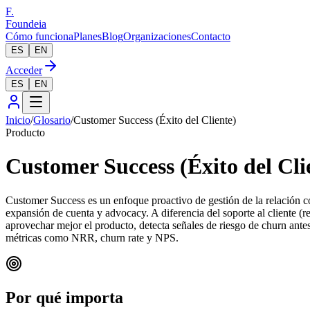
F.
Foundeia
Cómo funciona
Planes
Blog
Organizaciones
Contacto
ES
EN
Acceder
ES
EN
Inicio
/
Glosario
/
Customer Success (Éxito del Cliente)
Producto
Customer Success (Éxito del Cli
Customer Success es un enfoque proactivo de gestión de la relación co
expansión de cuenta y advocacy. A diferencia del soporte al cliente (r
aprovechar mejor el producto, detecta señales de riesgo de churn ante
métricas como NRR, churn rate y NPS.
Por qué importa