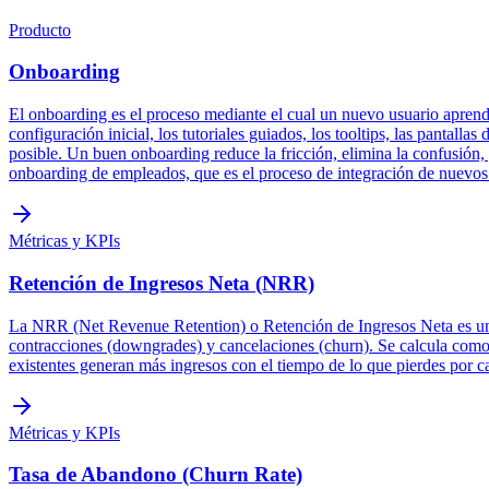
Producto
Onboarding
El onboarding es el proceso mediante el cual un nuevo usuario aprende 
configuración inicial, los tutoriales guiados, los tooltips, las panta
posible. Un buen onboarding reduce la fricción, elimina la confusión, 
onboarding de empleados, que es el proceso de integración de nuevos
Métricas y KPIs
Retención de Ingresos Neta (NRR)
La NRR (Net Revenue Retention) o Retención de Ingresos Neta es una m
contracciones (downgrades) y cancelaciones (churn). Se calcula com
existentes generan más ingresos con el tiempo de lo que pierdes por 
Métricas y KPIs
Tasa de Abandono (Churn Rate)