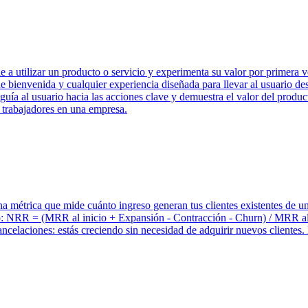
a utilizar un producto o servicio y experimenta su valor por primera vez
llas de bienvenida y cualquier experiencia diseñada para llevar al usuari
guía al usuario hacia las acciones clave y demuestra el valor del produc
 trabajadores en una empresa.
étrica que mide cuánto ingreso generan tus clientes existentes de un p
o: NRR = (MRR al inicio + Expansión - Contracción - Churn) / MRR al 
cancelaciones: estás creciendo sin necesidad de adquirir nuevos client