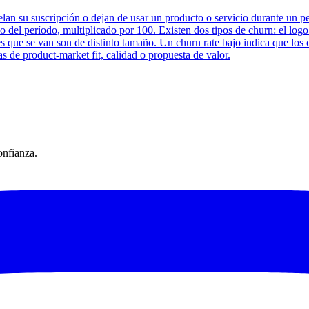
celan su suscripción o dejan de usar un producto o servicio durante un 
icio del período, multiplicado por 100. Existen dos tipos de churn: el lo
tes que se van son de distinto tamaño. Un churn rate bajo indica que los 
s de product-market fit, calidad o propuesta de valor.
onfianza.