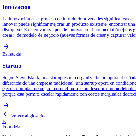
Innovación
La innovación es el proceso de introducir novedades significativas en 
innovar puede significar mejorar un producto existente, encontrar un
disruptivo. Existen varios tipos de innovación: incremental (mejoras 
cosas), de modelo de negocio (nuevas formas de crear y capturar valor
Estrategia
Startup
Según Steve Blank, una startup es una organización temporal diseñada
diferencia de una empresa tradicional, una startup opera en condicion
ejecutar un plan de negocio predefinido, sino descubrir un modelo de n
porque esta permite escalar rápidamente con costes marginales decrec
Volver al glosario
F.
Foundeia