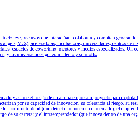
tituciones y recursos que interactúan, colaboran y compiten generando v
ss angels, VCs), aceleradoras, incubadoras, universidades, centros de i
ariales, espacios de coworking, mentores y medios especializados. Un e
s, y las universidades generan talento y spin-offs.
ado y asume el riesgo de crear una empresa o proyecto para explotarla
erizan por su capacidad de innovación, su tolerancia al riesgo, su resil
edor por oportunidad (que detecta un hueco en el mercado), el emprende
largo de su carrera) y el intraemprendedor (que innova dentro de una org