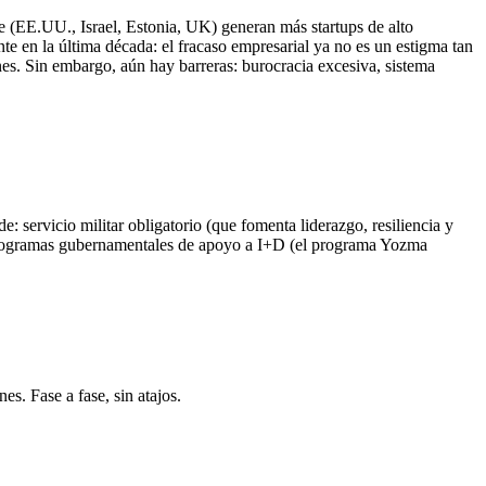
e (EE.UU., Israel, Estonia, UK) generan más startups de alto
te en la última década: el fracaso empresarial ya no es un estigma tan
es. Sin embargo, aún hay barreras: burocracia excesiva, sistema
e: servicio militar obligatorio (que fomenta liderazgo, resiliencia y
 y programas gubernamentales de apoyo a I+D (el programa Yozma
s. Fase a fase, sin atajos.