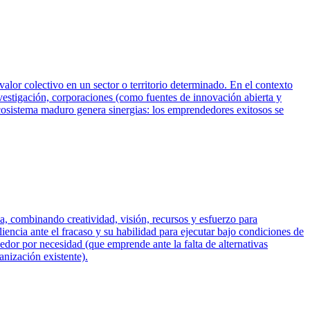
alor colectivo en un sector o territorio determinado. En el contexto
nvestigación, corporaciones (como fuentes de innovación abierta y
cosistema maduro genera sinergias: los emprendedores exitosos se
, combinando creatividad, visión, recursos y esfuerzo para
iencia ante el fracaso y su habilidad para ejecutar bajo condiciones de
dor por necesidad (que emprende ante la falta de alternativas
anización existente).