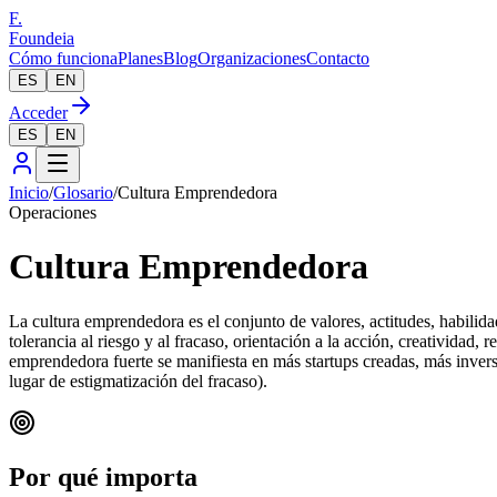
F.
Foundeia
Cómo funciona
Planes
Blog
Organizaciones
Contacto
ES
EN
Acceder
ES
EN
Inicio
/
Glosario
/
Cultura Emprendedora
Operaciones
Cultura Emprendedora
La cultura emprendedora es el conjunto de valores, actitudes, habili
tolerancia al riesgo y al fracaso, orientación a la acción, creatividad, 
emprendedora fuerte se manifiesta en más startups creadas, más inver
lugar de estigmatización del fracaso).
Por qué importa