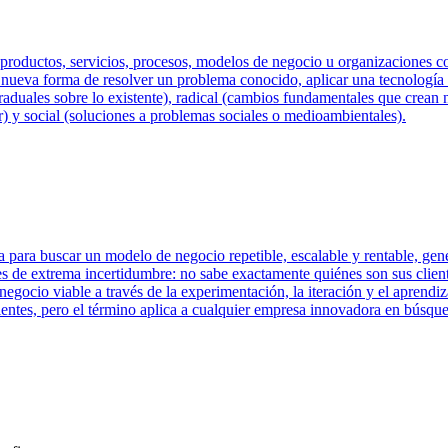
productos, servicios, procesos, modelos de negocio u organizaciones con 
a nueva forma de resolver un problema conocido, aplicar una tecnología
graduales sobre lo existente), radical (cambios fundamentales que crea
) y social (soluciones a problemas sociales o medioambientales).
 para buscar un modelo de negocio repetible, escalable y rentable, gen
es de extrema incertidumbre: no sabe exactamente quiénes son sus clien
egocio viable a través de la experimentación, la iteración y el aprendiza
ientes, pero el término aplica a cualquier empresa innovadora en búsqu