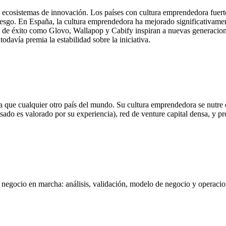
s ecosistemas de innovación. Los países con cultura emprendedora fuert
riesgo. En España, la cultura emprendedora ha mejorado significativamen
s de éxito como Glovo, Wallapop y Cabify inspiran a nuevas generacion
odavía premia la estabilidad sobre la iniciativa.
ita que cualquier otro país del mundo. Su cultura emprendedora se nutre d
casado es valorado por su experiencia), red de venture capital densa,
negocio en marcha: análisis, validación, modelo de negocio y operacione