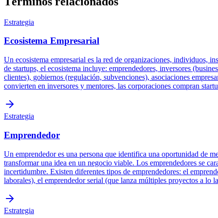
Términos relacionados
Estrategia
Ecosistema Empresarial
Un ecosistema empresarial es la red de organizaciones, individuos, ins
de startups, el ecosistema incluye: emprendedores, inversores (busine
clientes), gobiernos (regulación, subvenciones), asociaciones empres
convierten en inversores y mentores, las corporaciones compran startup
Estrategia
Emprendedor
Un emprendedor es una persona que identifica una oportunidad de merc
transformar una idea en un negocio viable. Los emprendedores se caract
incertidumbre. Existen diferentes tipos de emprendedores: el emprend
laborales), el emprendedor serial (que lanza múltiples proyectos a lo 
Estrategia