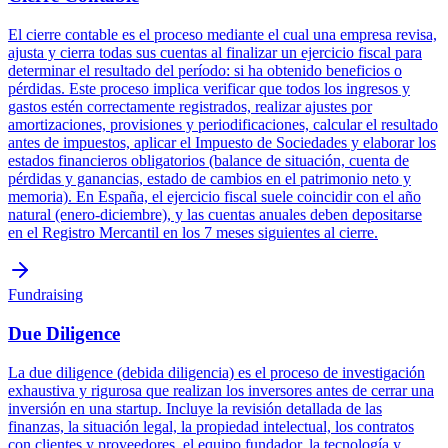
El cierre contable es el proceso mediante el cual una empresa revisa,
ajusta y cierra todas sus cuentas al finalizar un ejercicio fiscal para
determinar el resultado del período: si ha obtenido beneficios o
pérdidas. Este proceso implica verificar que todos los ingresos y
gastos estén correctamente registrados, realizar ajustes por
amortizaciones, provisiones y periodificaciones, calcular el resultado
antes de impuestos, aplicar el Impuesto de Sociedades y elaborar los
estados financieros obligatorios (balance de situación, cuenta de
pérdidas y ganancias, estado de cambios en el patrimonio neto y
memoria). En España, el ejercicio fiscal suele coincidir con el año
natural (enero-diciembre), y las cuentas anuales deben depositarse
en el Registro Mercantil en los 7 meses siguientes al cierre.
Fundraising
Due Diligence
La due diligence (debida diligencia) es el proceso de investigación
exhaustiva y rigurosa que realizan los inversores antes de cerrar una
inversión en una startup. Incluye la revisión detallada de las
finanzas, la situación legal, la propiedad intelectual, los contratos
con clientes y proveedores, el equipo fundador, la tecnología y