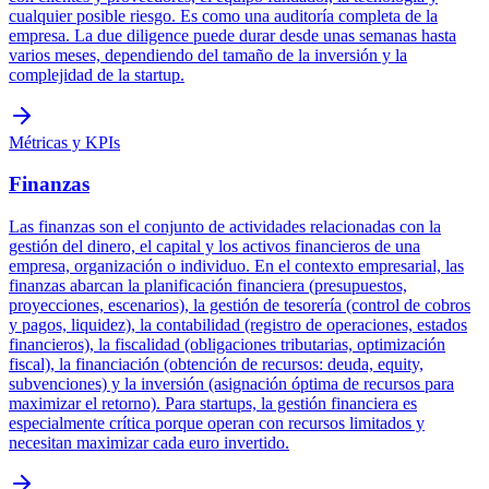
cualquier posible riesgo. Es como una auditoría completa de la
empresa. La due diligence puede durar desde unas semanas hasta
varios meses, dependiendo del tamaño de la inversión y la
complejidad de la startup.
Métricas y KPIs
Finanzas
Las finanzas son el conjunto de actividades relacionadas con la
gestión del dinero, el capital y los activos financieros de una
empresa, organización o individuo. En el contexto empresarial, las
finanzas abarcan la planificación financiera (presupuestos,
proyecciones, escenarios), la gestión de tesorería (control de cobros
y pagos, liquidez), la contabilidad (registro de operaciones, estados
financieros), la fiscalidad (obligaciones tributarias, optimización
fiscal), la financiación (obtención de recursos: deuda, equity,
subvenciones) y la inversión (asignación óptima de recursos para
maximizar el retorno). Para startups, la gestión financiera es
especialmente crítica porque operan con recursos limitados y
necesitan maximizar cada euro invertido.