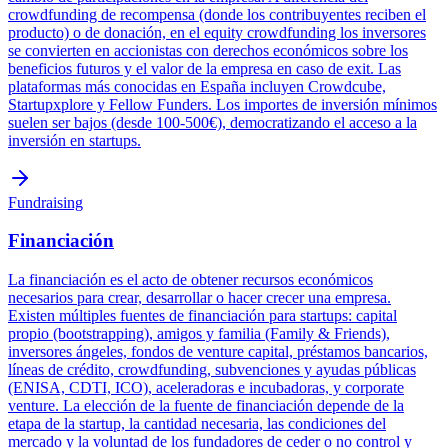
crowdfunding de recompensa (donde los contribuyentes reciben el
producto) o de donación, en el equity crowdfunding los inversores
se convierten en accionistas con derechos económicos sobre los
beneficios futuros y el valor de la empresa en caso de exit. Las
plataformas más conocidas en España incluyen Crowdcube,
Startupxplore y Fellow Funders. Los importes de inversión mínimos
suelen ser bajos (desde 100-500€), democratizando el acceso a la
inversión en startups.
Fundraising
Financiación
La financiación es el acto de obtener recursos económicos
necesarios para crear, desarrollar o hacer crecer una empresa.
Existen múltiples fuentes de financiación para startups: capital
propio (bootstrapping), amigos y familia (Family & Friends),
inversores ángeles, fondos de venture capital, préstamos bancarios,
líneas de crédito, crowdfunding, subvenciones y ayudas públicas
(ENISA, CDTI, ICO), aceleradoras e incubadoras, y corporate
venture. La elección de la fuente de financiación depende de la
etapa de la startup, la cantidad necesaria, las condiciones del
mercado y la voluntad de los fundadores de ceder o no control y