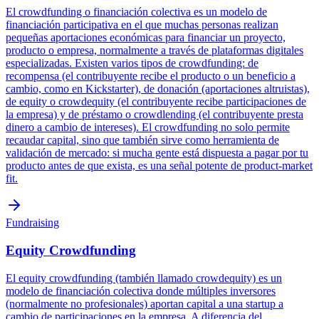
El crowdfunding o financiación colectiva es un modelo de
financiación participativa en el que muchas personas realizan
pequeñas aportaciones económicas para financiar un proyecto,
producto o empresa, normalmente a través de plataformas digitales
especializadas. Existen varios tipos de crowdfunding: de
recompensa (el contribuyente recibe el producto o un beneficio a
cambio, como en Kickstarter), de donación (aportaciones altruistas),
de equity o crowdequity (el contribuyente recibe participaciones de
la empresa) y de préstamo o crowdlending (el contribuyente presta
dinero a cambio de intereses). El crowdfunding no solo permite
recaudar capital, sino que también sirve como herramienta de
validación de mercado: si mucha gente está dispuesta a pagar por tu
producto antes de que exista, es una señal potente de product-market
fit.
Fundraising
Equity Crowdfunding
El equity crowdfunding (también llamado crowdequity) es un
modelo de financiación colectiva donde múltiples inversores
(normalmente no profesionales) aportan capital a una startup a
cambio de participaciones en la empresa. A diferencia del