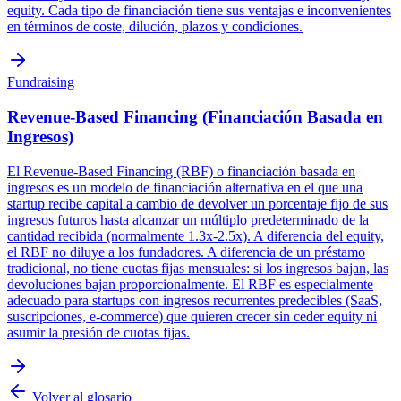
equity. Cada tipo de financiación tiene sus ventajas e inconvenientes
en términos de coste, dilución, plazos y condiciones.
Fundraising
Revenue-Based Financing (Financiación Basada en
Ingresos)
El Revenue-Based Financing (RBF) o financiación basada en
ingresos es un modelo de financiación alternativa en el que una
startup recibe capital a cambio de devolver un porcentaje fijo de sus
ingresos futuros hasta alcanzar un múltiplo predeterminado de la
cantidad recibida (normalmente 1.3x-2.5x). A diferencia del equity,
el RBF no diluye a los fundadores. A diferencia de un préstamo
tradicional, no tiene cuotas fijas mensuales: si los ingresos bajan, las
devoluciones bajan proporcionalmente. El RBF es especialmente
adecuado para startups con ingresos recurrentes predecibles (SaaS,
suscripciones, e-commerce) que quieren crecer sin ceder equity ni
asumir la presión de cuotas fijas.
Volver al glosario