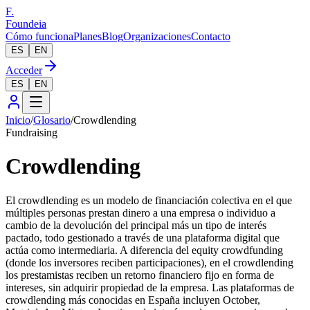
F.
Foundeia
Cómo funciona
Planes
Blog
Organizaciones
Contacto
ES
EN
Acceder
ES
EN
Inicio
/
Glosario
/
Crowdlending
Fundraising
Crowdlending
El crowdlending es un modelo de financiación colectiva en el que
múltiples personas prestan dinero a una empresa o individuo a
cambio de la devolución del principal más un tipo de interés
pactado, todo gestionado a través de una plataforma digital que
actúa como intermediaria. A diferencia del equity crowdfunding
(donde los inversores reciben participaciones), en el crowdlending
los prestamistas reciben un retorno financiero fijo en forma de
intereses, sin adquirir propiedad de la empresa. Las plataformas de
crowdlending más conocidas en España incluyen October,