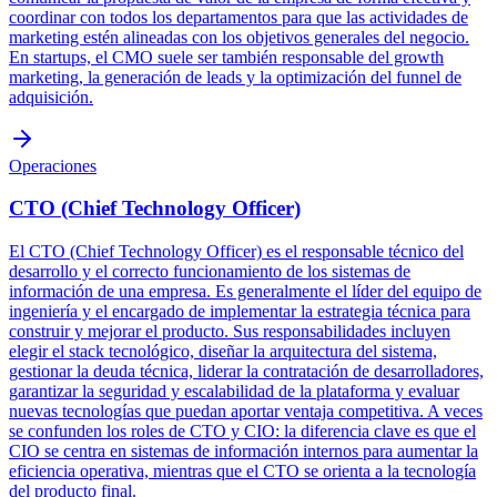
coordinar con todos los departamentos para que las actividades de
marketing estén alineadas con los objetivos generales del negocio.
En startups, el CMO suele ser también responsable del growth
marketing, la generación de leads y la optimización del funnel de
adquisición.
Operaciones
CTO (Chief Technology Officer)
El CTO (Chief Technology Officer) es el responsable técnico del
desarrollo y el correcto funcionamiento de los sistemas de
información de una empresa. Es generalmente el líder del equipo de
ingeniería y el encargado de implementar la estrategia técnica para
construir y mejorar el producto. Sus responsabilidades incluyen
elegir el stack tecnológico, diseñar la arquitectura del sistema,
gestionar la deuda técnica, liderar la contratación de desarrolladores,
garantizar la seguridad y escalabilidad de la plataforma y evaluar
nuevas tecnologías que puedan aportar ventaja competitiva. A veces
se confunden los roles de CTO y CIO: la diferencia clave es que el
CIO se centra en sistemas de información internos para aumentar la
eficiencia operativa, mientras que el CTO se orienta a la tecnología
del producto final.