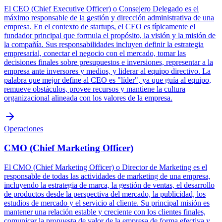
El CEO (Chief Executive Officer) o Consejero Delegado es el
máximo responsable de la gestión y dirección administrativa de una
empresa. En el contexto de startups, el CEO es típicamente el
fundador principal que formula el propósito, la visión y la misión de
la compañía. Sus responsabilidades incluyen definir la estrategia
empresarial, conectar el negocio con el mercado, tomar las
decisiones finales sobre presupuestos e inversiones, representar a la
empresa ante inversores y medios, y liderar al equipo directivo. La
palabra que mejor define al CEO es "líder", ya que guía al equipo,
remueve obstáculos, provee recursos y mantiene la cultura
organizacional alineada con los valores de la empresa.
Operaciones
CMO (Chief Marketing Officer)
El CMO (Chief Marketing Officer) o Director de Marketing es el
responsable de todas las actividades de marketing de una empresa,
incluyendo la estrategia de marca, la gestión de ventas, el desarrollo
de productos desde la perspectiva del mercado, la publicidad, los
estudios de mercado y el servicio al cliente. Su principal misión es
mantener una relación estable y creciente con los clientes finales,
comunicar la propuesta de valor de la empresa de forma efectiva y