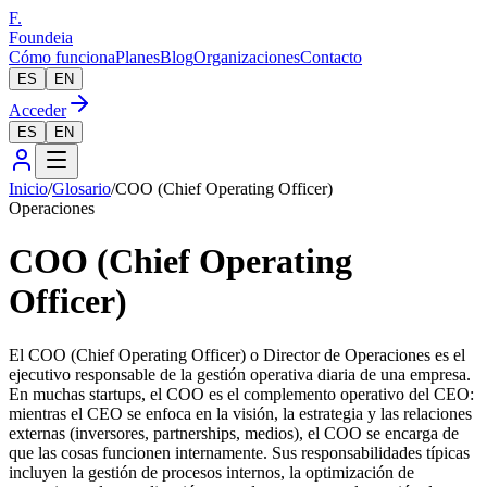
F.
Foundeia
Cómo funciona
Planes
Blog
Organizaciones
Contacto
ES
EN
Acceder
ES
EN
Inicio
/
Glosario
/
COO (Chief Operating Officer)
Operaciones
COO (Chief Operating
Officer)
El COO (Chief Operating Officer) o Director de Operaciones es el
ejecutivo responsable de la gestión operativa diaria de una empresa.
En muchas startups, el COO es el complemento operativo del CEO:
mientras el CEO se enfoca en la visión, la estrategia y las relaciones
externas (inversores, partnerships, medios), el COO se encarga de
que las cosas funcionen internamente. Sus responsabilidades típicas
incluyen la gestión de procesos internos, la optimización de