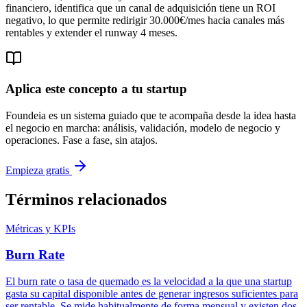
financiero, identifica que un canal de adquisición tiene un ROI
negativo, lo que permite redirigir 30.000€/mes hacia canales más
rentables y extender el runway 4 meses.
Aplica este concepto a tu startup
Foundeia es un sistema guiado que te acompaña desde la idea hasta
el negocio en marcha: análisis, validación, modelo de negocio y
operaciones. Fase a fase, sin atajos.
Empieza gratis
Términos relacionados
Métricas y KPIs
Burn Rate
El burn rate o tasa de quemado es la velocidad a la que una startup
gasta su capital disponible antes de generar ingresos suficientes para
ser rentable. Se mide habitualmente de forma mensual y existen dos