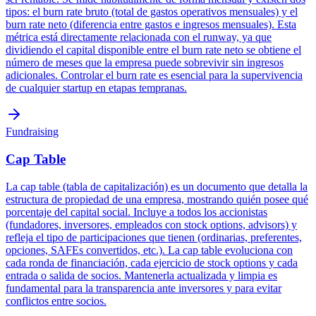
tipos: el burn rate bruto (total de gastos operativos mensuales) y el
burn rate neto (diferencia entre gastos e ingresos mensuales). Esta
métrica está directamente relacionada con el runway, ya que
dividiendo el capital disponible entre el burn rate neto se obtiene el
número de meses que la empresa puede sobrevivir sin ingresos
adicionales. Controlar el burn rate es esencial para la supervivencia
de cualquier startup en etapas tempranas.
Fundraising
Cap Table
La cap table (tabla de capitalización) es un documento que detalla la
estructura de propiedad de una empresa, mostrando quién posee qué
porcentaje del capital social. Incluye a todos los accionistas
(fundadores, inversores, empleados con stock options, advisors) y
refleja el tipo de participaciones que tienen (ordinarias, preferentes,
opciones, SAFEs convertidos, etc.). La cap table evoluciona con
cada ronda de financiación, cada ejercicio de stock options y cada
entrada o salida de socios. Mantenerla actualizada y limpia es
fundamental para la transparencia ante inversores y para evitar
conflictos entre socios.