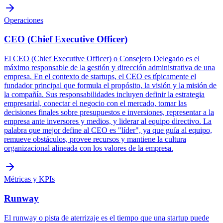
Operaciones
CEO (Chief Executive Officer)
El CEO (Chief Executive Officer) o Consejero Delegado es el
máximo responsable de la gestión y dirección administrativa de una
empresa. En el contexto de startups, el CEO es típicamente el
fundador principal que formula el propósito, la visión y la misión de
la compañía. Sus responsabilidades incluyen definir la estrategia
empresarial, conectar el negocio con el mercado, tomar las
decisiones finales sobre presupuestos e inversiones, representar a la
empresa ante inversores y medios, y liderar al equipo directivo. La
palabra que mejor define al CEO es "líder", ya que guía al equipo,
remueve obstáculos, provee recursos y mantiene la cultura
organizacional alineada con los valores de la empresa.
Métricas y KPIs
Runway
El runway o pista de aterrizaje es el tiempo que una startup puede