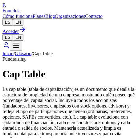
F.
Foundeia
Cómo funciona
Planes
Blog
Organizaciones
Contacto
ES
EN
Acceder
ES
EN
Inicio
/
Glosario
/
Cap Table
Fundraising
Cap Table
La cap table (tabla de capitalización) es un documento que detalla la
estructura de propiedad de una empresa, mostrando quién posee qué
porcentaje del capital social. Incluye a todos los accionistas
(fundadores, inversores, empleados con stock options, advisors) y
refleja el tipo de participaciones que tienen (ordinarias, preferentes,
opciones, SAFEs convertidos, etc.). La cap table evoluciona con
cada ronda de financiación, cada ejercicio de stock options y cada
entrada o salida de socios. Mantenerla actualizada y limpia es
fundamental para la transparencia ante inversores y para evitar