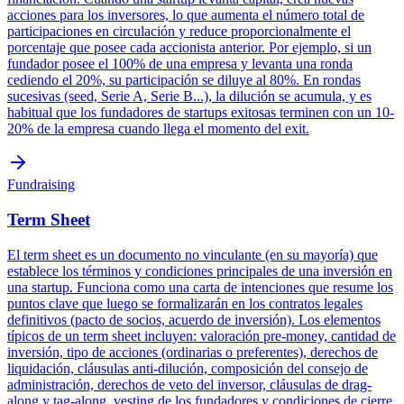
acciones para los inversores, lo que aumenta el número total de
participaciones en circulación y reduce proporcionalmente el
porcentaje que posee cada accionista anterior. Por ejemplo, si un
fundador posee el 100% de una empresa y levanta una ronda
cediendo el 20%, su participación se diluye al 80%. En rondas
sucesivas (seed, Serie A, Serie B...), la dilución se acumula, y es
habitual que los fundadores de startups exitosas terminen con un 10-
20% de la empresa cuando llega el momento del exit.
Fundraising
Term Sheet
El term sheet es un documento no vinculante (en su mayoría) que
establece los términos y condiciones principales de una inversión en
una startup. Funciona como una carta de intenciones que resume los
puntos clave que luego se formalizarán en los contratos legales
definitivos (pacto de socios, acuerdo de inversión). Los elementos
típicos de un term sheet incluyen: valoración pre-money, cantidad de
inversión, tipo de acciones (ordinarias o preferentes), derechos de
liquidación, cláusulas anti-dilución, composición del consejo de
administración, derechos de veto del inversor, cláusulas de drag-
along y tag-along, vesting de los fundadores y condiciones de cierre.