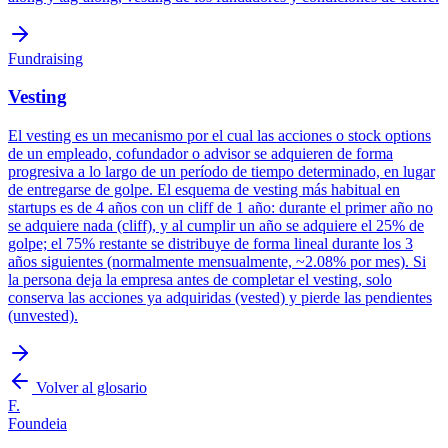
Fundraising
Vesting
El vesting es un mecanismo por el cual las acciones o stock options
de un empleado, cofundador o advisor se adquieren de forma
progresiva a lo largo de un período de tiempo determinado, en lugar
de entregarse de golpe. El esquema de vesting más habitual en
startups es de 4 años con un cliff de 1 año: durante el primer año no
se adquiere nada (cliff), y al cumplir un año se adquiere el 25% de
golpe; el 75% restante se distribuye de forma lineal durante los 3
años siguientes (normalmente mensualmente, ~2.08% por mes). Si
la persona deja la empresa antes de completar el vesting, solo
conserva las acciones ya adquiridas (vested) y pierde las pendientes
(unvested).
Volver al glosario
F.
Foundeia