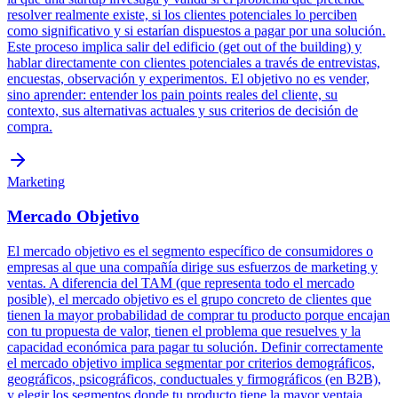
resolver realmente existe, si los clientes potenciales lo perciben
como significativo y si estarían dispuestos a pagar por una solución.
Este proceso implica salir del edificio (get out of the building) y
hablar directamente con clientes potenciales a través de entrevistas,
encuestas, observación y experimentos. El objetivo no es vender,
sino aprender: entender los pain points reales del cliente, su
contexto, sus alternativas actuales y sus criterios de decisión de
compra.
Marketing
Mercado Objetivo
El mercado objetivo es el segmento específico de consumidores o
empresas al que una compañía dirige sus esfuerzos de marketing y
ventas. A diferencia del TAM (que representa todo el mercado
posible), el mercado objetivo es el grupo concreto de clientes que
tienen la mayor probabilidad de comprar tu producto porque encajan
con tu propuesta de valor, tienen el problema que resuelves y la
capacidad económica para pagar tu solución. Definir correctamente
el mercado objetivo implica segmentar por criterios demográficos,
geográficos, psicográficos, conductuales y firmográficos (en B2B),
y elegir los segmentos donde tu producto tiene la mayor ventaja