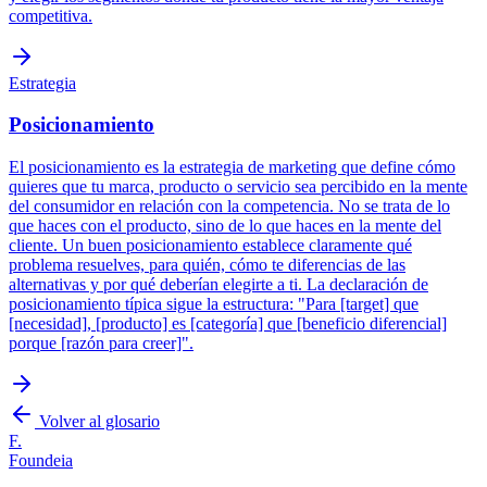
competitiva.
Estrategia
Posicionamiento
El posicionamiento es la estrategia de marketing que define cómo
quieres que tu marca, producto o servicio sea percibido en la mente
del consumidor en relación con la competencia. No se trata de lo
que haces con el producto, sino de lo que haces en la mente del
cliente. Un buen posicionamiento establece claramente qué
problema resuelves, para quién, cómo te diferencias de las
alternativas y por qué deberían elegirte a ti. La declaración de
posicionamiento típica sigue la estructura: "Para [target] que
[necesidad], [producto] es [categoría] que [beneficio diferencial]
porque [razón para creer]".
Volver al glosario
F.
Foundeia