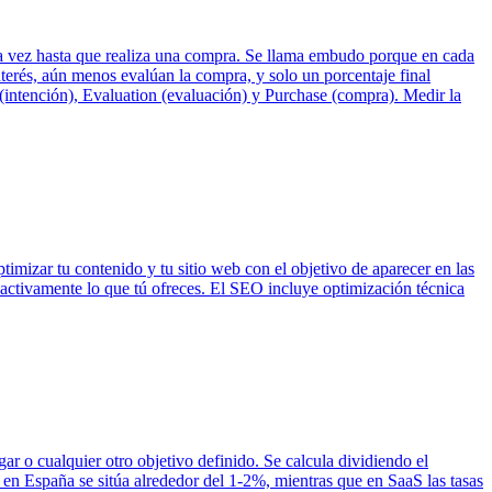
era vez hasta que realiza una compra. Se llama embudo porque en cada
erés, aún menos evalúan la compra, y solo un porcentaje final
t (intención), Evaluation (evaluación) y Purchase (compra). Medir la
imizar tu contenido y tu sitio web con el objetivo de aparecer en las
 activamente lo que tú ofreces. El SEO incluye optimización técnica
gar o cualquier otro objetivo definido. Se calcula dividiendo el
 en España se sitúa alrededor del 1-2%, mientras que en SaaS las tasas