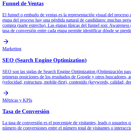
Funnel de Ventas
El funnel o embudo de ventas es la representación visual del proceso
etapa del proceso hay una pérdida natural de candidatos: muchas pers
compra (parte estrecha). Las etapas típicas del funnel son: Awareness 
tasa de conversión entre cada etapa permite identificar dónde se pierd
Marketing
SEO (Search Engine Optimization)
SEO son las siglas de Search Engine Optimization (Optimización para M
primeras posiciones de los resultados de Google y otros buscadores, a
(velocidad, estructura, mobile-first), contenido (keywords, calidad, d
Métricas y KPIs
Tasa de Conversión
La tasa de conversión es el porcentaje de visitantes, leads o usuarios 
número de conversiones entre el número total de visitantes o interacc