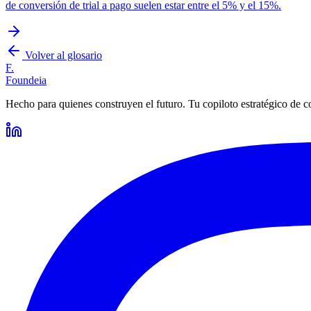
de conversión de trial a pago suelen estar entre el 5% y el 15%.
Volver al glosario
F.
Foundeia
Hecho para quienes construyen el futuro. Tu copiloto estratégico de c