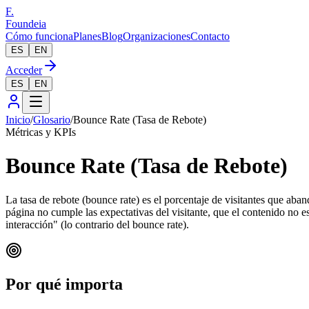
F.
Foundeia
Cómo funciona
Planes
Blog
Organizaciones
Contacto
ES
EN
Acceder
ES
EN
Inicio
/
Glosario
/
Bounce Rate (Tasa de Rebote)
Métricas y KPIs
Bounce Rate (Tasa de Rebote)
La tasa de rebote (bounce rate) es el porcentaje de visitantes que aban
página no cumple las expectativas del visitante, que el contenido no es
interacción" (lo contrario del bounce rate).
Por qué importa