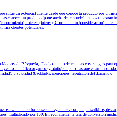
 que sigue un potencial cliente desde que conoce tu producto por prim
onas conocen tu producto (parte ancha del embudo), menos muestran int
(conocimiento), Interest (interés), Consideration (consideración), Inten
en más clientes potenciales.
otores de Búsqueda). Es el conjunto de técnicas y estrategias para opt
trayendo así tráfico orgánico (gratuito) de personas que están buscando
ensidad), y autoridad (backlinks, menciones, reputación del dominio).
que realizan una acción deseada: registrarse, comprar, suscribirse, descar
iones, multiplicado por 100. En ecommerce, la tasa de conversión media