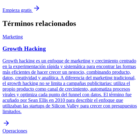
Empieza gratis
Términos relacionados
Marketing
Growth Hacking
Growth hacking es un enfoque de marketing y crecimiento centrado
en la experimentación rápida y sistemática para encontrar las formas
más eficientes de hacer crecer un negocio, combinando producto,
datos, creatividad y analítica. A diferencia del marketing tradicional,
el growth hacking no se limita a campañas publicitarias: utiliza el
propio producto como canal de crecimiento, automatiza procesos
virales y optimiza cada punto del funnel con datos. El término fue
acuñado por Sean Ellis en 2010 para describir el enfoque que
utilizaban las startups de Silicon Valley para crecer con presupuestos
limitados.
Operaciones