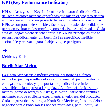
KPI (Key Performance Indicator)
KPI son las siglas de Key Performance Indicator (Indicador Clave
de Rendimiento): métricas específicas que miden el progreso de una
empresa, un equipo o un proyecto hacia un objetivo concreto. Los
KPIs se componen de variables, factores y unidades de medida que
permiten evaluar el desempeño y tomar decisiones informadas. Cada
área del negocio debería tener entre 3 y 5 KPIs principales que se
revisan periódicamente. Un buen KPI es específico, medible,
accionable y relevante para el objetivo que persigues.
Métricas y KPIs
North Star Metric
La North Star Metric o métrica estrella del norte es el único
indicador que mejor refleja el valor fundamental que tu producto
entrega a los clientes y que, por tanto, predice el crecimiento
sostenible de la empresa a largo plazo. A diferencia de las vanity
metrics (como descargas o visitas), la North Star Metric captura el
momento en que el cliente experimenta el valor real del producto.
Cada empresa tiene su propia North Star Metric según su modelo de
negocio: para Airbnb son las noches reservadas, para Spotify las