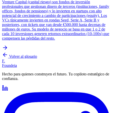
Venture Capital (capital riesgo) son fondos de inversión
profesionales que gestionan dinero de terceros (instituciones, family
offices, fondos de pensiones) y lo invierten en startups con alto
potencial de crecimiento a cambio de participaciones (equity). Los
VCs típicamente invierten en rondas Seed, Serie A, Serie B y
posteriores, con tickets que van desde €500.000 hasta decenas de
millones de euros. Su modelo de negocio se basa en que 1 o 2 de
cada 10 inversiones generen retornos extraordinarios (10-100x) que
compensen las pérdidas del resto.
Volver al glosario
F.
Foundeia
Hecho para quienes construyen el futuro. Tu copiloto estratégico de
confianza.