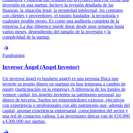
inversión en una startup. Incluye la revisión detallada de las
finanzas, la situación legal, la propiedad intelectual, los contratos
con clientes y proveedores, el equipo fundador, la tecnología y
cualquier posible riesgo. Es como una auditoría completa de la
empresa. La due diligence puede durar desde unas semanas hasta
varios meses, dependiendo del tamaño de la inversión y la
complejidad de la startup.
Fundraising
Inversor Ángel (Angel Investor)
Un inversor ángel (o business angel) es una persona física que
invierte su propio dinero en startups en fase temprana a cambio de
equity (participación en la empresa). A diferencia de los fondos de
venture capital, los ángeles invierten su patrimonio personal, no
dinero de terceros. Suelen ser emprendedores exitosos, ejecutivos
con experiencia o profesionales con alto patrimonio que, además del
capital, aportan experiencia empresarial, conocimientos del sector y
una red de contactos valiosa. Las inversiones típicas van de €10.000
a €300.000 por startup.