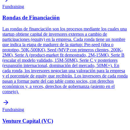
Fundraising
Rondas de Financiación
Las rondas de financiación son los procesos mediante los cuales una
startup obtiene capital de inversores externos a cambio de
participaciones (equity) en la empresa. Cada ronda tiene un nombre
que indica la etapa de madurez de la startup: Pre-seed (idea o
prototipo, 50K-500K€), Seed (MVP con primeros clientes, 200K-
2M€), Serie A (product-market fit demostrado, 2M-15M€), Serie B
(escalar el modelo validado, 15M-50M€), Serie C y posteriores
(expansión internacional, dominación del mercado, 50M€+). En
cada ronda, los inversores negocian una valoración para la empresa
y el porcentaje de equity que recibirán. Los inversores de cada ronda
pasan a formar parte del cap table como socios, con derechos
económicos y, a veces, derechos de gobernanza (asiento en el
consejo).
Fundraising
Venture Capital (VC)