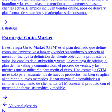
branding y las estrategias de retención para mantener su base de
clientes activa. Ejemplos incluyen tiendas online, apps de delivery,
plataformas de streaming y marketplaces de consumo.
Estrategia
Estrategia Go-to-Market
La estrategia Go-to-Market (GTM) es el plan detallado que define
cómo una empresa va a lanzar y vender su producto o servicio al
mercado. Incluye la definición del cliente objetivo, la propuesta de
valor, los canales de distribución y venta, la estrategia de pricing, el
plan de marketing y comunicación, el proceso de ventas, y las
métricas que se utilizarán para medir el éxito. Una estrategia GTM
no es solo para lanzamientos de nuevos productos: también se aplica
al entrar en nuevos mercados, lanzar nuevas funcionalidades o
cambiar de segmento de cliente. La GTM conecta el producto con el
mercado de forma sistemática y medible.
Volver al glosario
F.