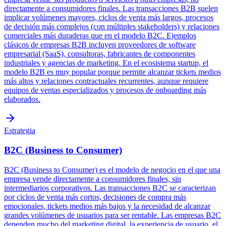
directamente a consumidores finales. Las transacciones B2B suelen
implicar volúmenes mayores, ciclos de venta más largos, procesos
de decisión más complejos (con múltiples stakeholders) y relaciones
comerciales más duraderas que en el modelo B2C. Ejemplos
clásicos de empresas B2B incluyen proveedores de software
empresarial (SaaS), consultoras, fabricantes de componentes
industriales y agencias de marketing. En el ecosistema startup, el
modelo B2B es muy popular porque permite alcanzar tickets medios
más altos y relaciones contractuales recurrentes, aunque requiere
equipos de ventas especializados y procesos de onboarding más
elaborados.
Estrategia
B2C (Business to Consumer)
B2C (Business to Consumer) es el modelo de negocio en el que una
empresa vende directamente a consumidores finales, sin
intermediarios corporativos. Las transacciones B2C se caracterizan
por ciclos de venta más cortos, decisiones de compra más
emocionales, tickets medios más bajos y la necesidad de alcanzar
grandes volúmenes de usuarios para ser rentable. Las empresas B2C
dependen mucho del marketing digital, la experiencia de usuario, el