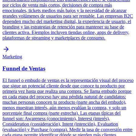
por ciclos de venta más cortos, decisiones de compra más
emocionales, tickets medios más bajos y la necesidad de alcanzar
grandes volúmenes de usuarios para ser rentable. Las empresas B2C
dependen mucho del marketing digital, la experiencia de usuario, el
branding y las estrategias de retención para mantener su base de
clientes activa. Ejemplos incluyen tiendas online, apps de delivery,
plataformas de streaming y marketplaces de consumo.
Marketing
Funnel de Ventas
El funnel o embudo de ventas es la representación visual del proceso
que sigue un potencial cliente desde que conoce tu producto por
primera vez hasta que realiza una compra. Se llama embudo porque
en cada etapa del proceso hay una pérdida natural de candidatos:
muchas personas conocen tu producto (parte ancha del embudo),
menos muestran interés, aún menos evalúan la compra, y solo un
porcentaje final compra (parte estrecha). Las etapas típicas del
funnel son: Awareness (conocimiento), Interest (interés),
Consideration (consideración), Intent (intención), Evaluation
(evaluación) y Purchase (compra). Medir la tasa de conversión entre
cada etapa permite identificar dónde se pierden más clientes