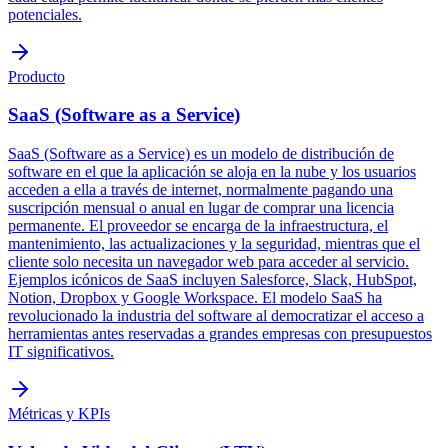
potenciales.
Producto
SaaS (Software as a Service)
SaaS (Software as a Service) es un modelo de distribución de
software en el que la aplicación se aloja en la nube y los usuarios
acceden a ella a través de internet, normalmente pagando una
suscripción mensual o anual en lugar de comprar una licencia
permanente. El proveedor se encarga de la infraestructura, el
mantenimiento, las actualizaciones y la seguridad, mientras que el
cliente solo necesita un navegador web para acceder al servicio.
Ejemplos icónicos de SaaS incluyen Salesforce, Slack, HubSpot,
Notion, Dropbox y Google Workspace. El modelo SaaS ha
revolucionado la industria del software al democratizar el acceso a
herramientas antes reservadas a grandes empresas con presupuestos
IT significativos.
Métricas y KPIs