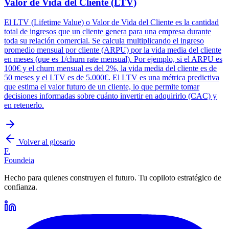
Valor de Vida del Cliente (LTV)
El LTV (Lifetime Value) o Valor de Vida del Cliente es la cantidad
total de ingresos que un cliente genera para una empresa durante
toda su relación comercial. Se calcula multiplicando el ingreso
promedio mensual por cliente (ARPU) por la vida media del cliente
en meses (que es 1/churn rate mensual). Por ejemplo, si el ARPU es
100€ y el churn mensual es del 2%, la vida media del cliente es de
50 meses y el LTV es de 5.000€. El LTV es una métrica predictiva
que estima el valor futuro de un cliente, lo que permite tomar
decisiones informadas sobre cuánto invertir en adquirirlo (CAC) y
en retenerlo.
Volver al glosario
F.
Foundeia
Hecho para quienes construyen el futuro. Tu copiloto estratégico de
confianza.