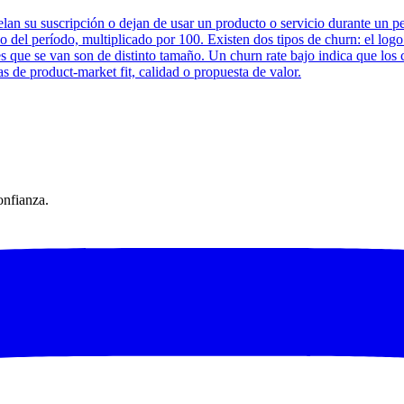
celan su suscripción o dejan de usar un producto o servicio durante un 
icio del período, multiplicado por 100. Existen dos tipos de churn: el lo
tes que se van son de distinto tamaño. Un churn rate bajo indica que los 
s de product-market fit, calidad o propuesta de valor.
onfianza.