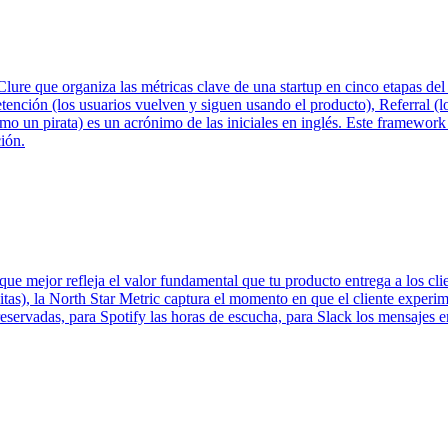
 que organiza las métricas clave de una startup en cinco etapas del ci
etención (los usuarios vuelven y siguen usando el producto), Referral (
 pirata) es un acrónimo de las iniciales en inglés. Este framework ayu
ión.
 que mejor refleja el valor fundamental que tu producto entrega a los cli
sitas), la North Star Metric captura el momento en que el cliente experi
eservadas, para Spotify las horas de escucha, para Slack los mensajes e