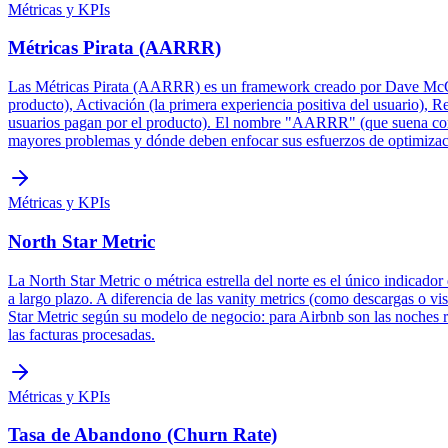
Métricas y KPIs
Métricas Pirata (AARRR)
Las Métricas Pirata (AARRR) es un framework creado por Dave McClure
producto), Activación (la primera experiencia positiva del usuario), R
usuarios pagan por el producto). El nombre "AARRR" (que suena como un
mayores problemas y dónde deben enfocar sus esfuerzos de optimizac
Métricas y KPIs
North Star Metric
La North Star Metric o métrica estrella del norte es el único indicador
a largo plazo. A diferencia de las vanity metrics (como descargas o vi
Star Metric según su modelo de negocio: para Airbnb son las noches r
las facturas procesadas.
Métricas y KPIs
Tasa de Abandono (Churn Rate)