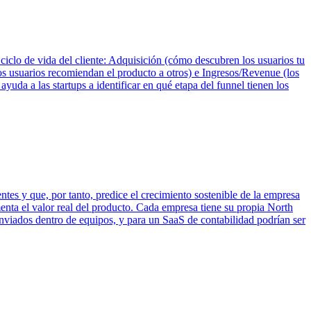
clo de vida del cliente: Adquisición (cómo descubren los usuarios tu
los usuarios recomiendan el producto a otros) e Ingresos/Revenue (los
da a las startups a identificar en qué etapa del funnel tienen los
entes y que, por tanto, predice el crecimiento sostenible de la empresa
menta el valor real del producto. Cada empresa tiene su propia North
nviados dentro de equipos, y para un SaaS de contabilidad podrían ser