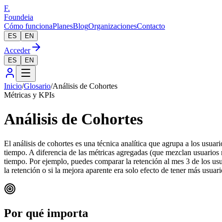
F.
Foundeia
Cómo funciona
Planes
Blog
Organizaciones
Contacto
ES
EN
Acceder
ES
EN
Inicio
/
Glosario
/
Análisis de Cohortes
Métricas y KPIs
Análisis de Cohortes
El análisis de cohortes es una técnica analítica que agrupa a los usua
tiempo. A diferencia de las métricas agregadas (que mezclan usuarios 
tiempo. Por ejemplo, puedes comparar la retención al mes 3 de los usua
la retención o si la mejora aparente era solo efecto de tener más usuar
Por qué importa