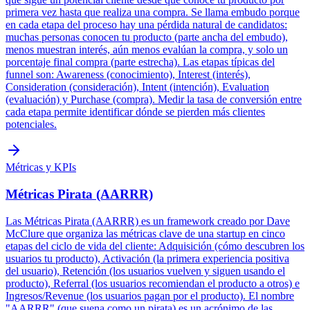
primera vez hasta que realiza una compra. Se llama embudo porque
en cada etapa del proceso hay una pérdida natural de candidatos:
muchas personas conocen tu producto (parte ancha del embudo),
menos muestran interés, aún menos evalúan la compra, y solo un
porcentaje final compra (parte estrecha). Las etapas típicas del
funnel son: Awareness (conocimiento), Interest (interés),
Consideration (consideración), Intent (intención), Evaluation
(evaluación) y Purchase (compra). Medir la tasa de conversión entre
cada etapa permite identificar dónde se pierden más clientes
potenciales.
Métricas y KPIs
Métricas Pirata (AARRR)
Las Métricas Pirata (AARRR) es un framework creado por Dave
McClure que organiza las métricas clave de una startup en cinco
etapas del ciclo de vida del cliente: Adquisición (cómo descubren los
usuarios tu producto), Activación (la primera experiencia positiva
del usuario), Retención (los usuarios vuelven y siguen usando el
producto), Referral (los usuarios recomiendan el producto a otros) e
Ingresos/Revenue (los usuarios pagan por el producto). El nombre
"AARRR" (que suena como un pirata) es un acrónimo de las