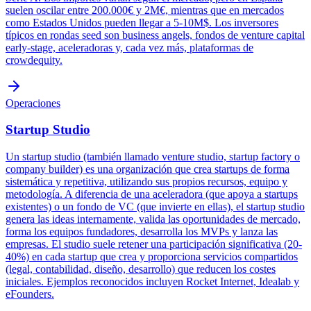
suelen oscilar entre 200.000€ y 2M€, mientras que en mercados
como Estados Unidos pueden llegar a 5-10M$. Los inversores
típicos en rondas seed son business angels, fondos de venture capital
early-stage, aceleradoras y, cada vez más, plataformas de
crowdequity.
Operaciones
Startup Studio
Un startup studio (también llamado venture studio, startup factory o
company builder) es una organización que crea startups de forma
sistemática y repetitiva, utilizando sus propios recursos, equipo y
metodología. A diferencia de una aceleradora (que apoya a startups
existentes) o un fondo de VC (que invierte en ellas), el startup studio
genera las ideas internamente, valida las oportunidades de mercado,
forma los equipos fundadores, desarrolla los MVPs y lanza las
empresas. El studio suele retener una participación significativa (20-
40%) en cada startup que crea y proporciona servicios compartidos
(legal, contabilidad, diseño, desarrollo) que reducen los costes
iniciales. Ejemplos reconocidos incluyen Rocket Internet, Idealab y
eFounders.