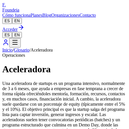
F.
Foundeia
Cómo funciona
Planes
Blog
Organizaciones
Contacto
ES
EN
Acceder
ES
EN
Inicio
/
Glosario
/
Aceleradora
Operaciones
Aceleradora
Una aceleradora de startups es un programa intensivo, normalmente
de 3 a 6 meses, que ayuda a empresas en fase temprana a crecer de
forma rápida ofreciéndoles mentoría, formación, recursos, contactos
y, en muchos casos, financiación inicial. A cambio, la aceleradora
suele quedarse con un porcentaje de equity (típicamente entre el 5%
y el 10%). El objetivo principal es que la startup salga del programa
lista para captar inversión, generar ingresos y escalar. Las
aceleradoras suelen tener convocatorias periódicas (batches) y un
programa estructurado que culmina en un Demo Day, donde las