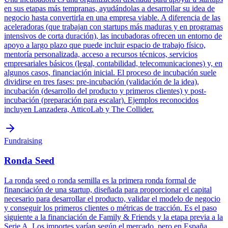
en sus etapas más tempranas, ayudándolas a desarrollar su idea de
negocio hasta convertirla en una empresa viable. A diferencia de las
aceleradoras (que trabajan con startups más maduras y en programas
intensivos de corta duración), las incubadoras ofrecen un entorno de
apoyo a largo plazo que puede incluir espacio de trabajo físico,
mentoría personalizada, acceso a recursos técnicos, servicios
empresariales básicos (legal, contabilidad, telecomunicaciones) y, en
algunos casos, financiación inicial. El proceso de incubación suele
dividirse en tres fases: pre-incubación (validación de la idea),
incubación (desarrollo del producto y primeros clientes) y post-
incubación (preparación para escalar). Ejemplos reconocidos
incluyen Lanzadera, AtticoLab y The Collider.
Fundraising
Ronda Seed
La ronda seed o ronda semilla es la primera ronda formal de
financiación de una startup, diseñada para proporcionar el capital
necesario para desarrollar el producto, validar el modelo de negocio
y conseguir los primeros clientes o métricas de tracción. Es el paso
siguiente a la financiación de Family & Friends y la etapa previa a la
Serie A. Los importes varían según el mercado, pero en España